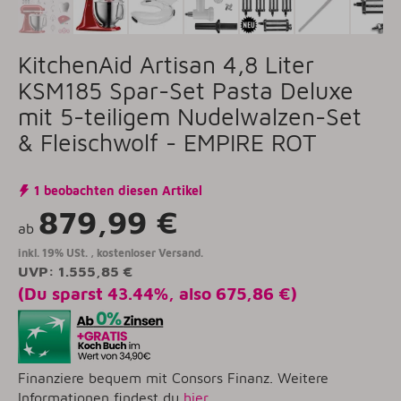
KitchenAid Artisan 4,8 Liter
KSM185 Spar-Set Pasta Deluxe
mit 5-teiligem Nudelwalzen-Set
& Fleischwolf - EMPIRE ROT
1 beobachten diesen Artikel
879,99 €
ab
inkl. 19% USt. ,
kostenloser Versand.
UVP
:
1.555,85 €
(Du sparst
43.44%
, also
675,86 €
)
Finanziere bequem mit Consors Finanz. Weitere
Informationen findest du
hier
.