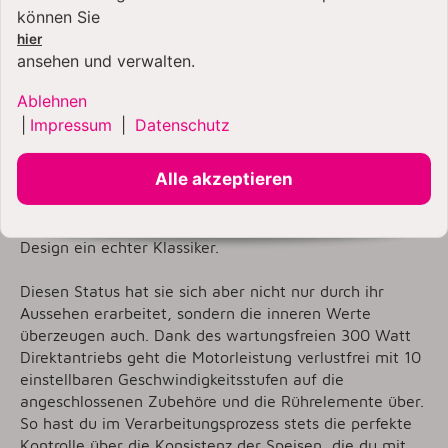
KitchenAid 5KSM185 |
können Sie
Die Artisan 4,8 Liter
hier
Küchenmaschine
ansehen und verwalten.
Hier ist das neue Modell 5KSM185 der Stilikone von
Ablehnen
KitchenAid: Die wunderschöne Artisan 4,8 Liter
|
Impressum
|
Datenschutz
Küchenmaschine mit gebürsteter Edelstahl-
Rührschüssel und spülmaschinenfesten Rührelementen
Alle akzeptieren
aus Edelstahl. Eine KitchenAid Artisan ist nicht nur die
meistverkaufte Küchenmaschine auf unserem
Planeten, sondern mit ihrem mehrfach prämierten
Design ein echter Klassiker.
Diesen Status hat sie sich aber nicht nur durch ihr
Aussehen erarbeitet, sondern die inneren Werte
überzeugen auch. Dank des wartungsfreien 300 Watt
Direktantriebs geht die Motorleistung verlustfrei mit 10
einstellbaren Geschwindigkeitsstufen auf die
angeschlossenen Zubehöre und die Rührelemente über.
So hast du im Verarbeitungsprozess stets die perfekte
Kontrolle über die Konsistenz der Speisen, die du mit