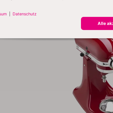
Pasta-Walzen-Set, du entscheidest!
sum
|
Datenschutz
Alle ak
Set