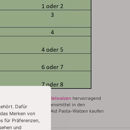
, sind die KitchenAid
Nudelwalzen
hervorragend
u entscheiden welche Lebensmittel in den
gehört. Dafür
lchen Sets du die KitchenAid Pasta-Walzen kaufen
 das Merken von
s für Präferenzen,
sehen und