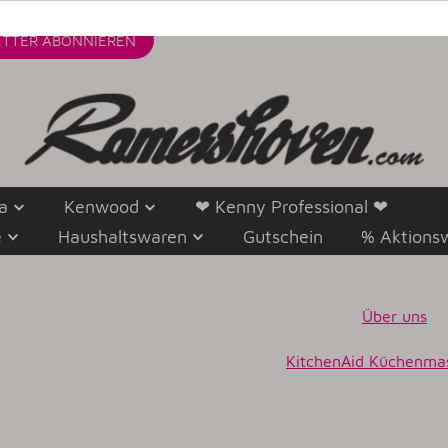
TTER
ABONNIEREN
a
Kenwood
❤ Kenny Professional ❤
e
Haushaltswaren
Gutschein
% Aktions
Über uns
K
itchenAid Küchenma