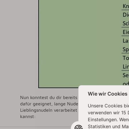
Wie wir Cookies
Nun konntest du dir bereits einen Überblick über j
dafür geeignet, lange Nudeln wie Spaghetti, Tagliat
Unsere Cookies bie
Lieblingsnudeln verarbeitet werden sollen. Nun zei
verwenden wir 15 
kannst:
Einstellungen. Wen
Statistiken und Ma