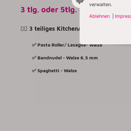
verwalten.
3 tlg. oder 5tlg. KitchenAid 
Ablehnen
|
Impres
👉🏼 3 teiliges KitchenAid Pasta Walzen 
✅ Pasta Roller/ Lasagne- Walze
✅ Bandnudel - Walze 6,5 mm
✅ Spaghetti - Walze