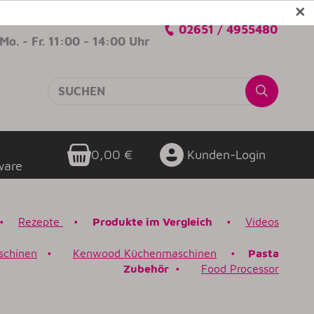
✕
Verkaufsberatung
02651 / 4955480
Mo. - Fr. 11:00 - 14:00 Uhr
0,00 €
Kunden-Login
ware
•
Rezepte
•
Produkte im Vergleich
•
Videos
schinen
•
Kenwood Küchenmaschinen
•
Pasta
Zubehör
•
Food Processor