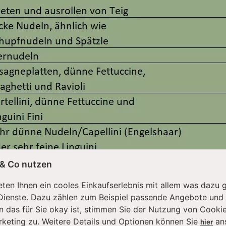
 & Co nutzen
ede einzelne Pasta-Walze machen. Wie du feststellen konntest
elle uvm. herzustellen. Noch nie war es so einfach, selbst z
ten Ihnen ein cooles Einkaufserlebnis mit allem was dazu 
gen wir dir, in unserem KitchenAid Pasta-Set-Vergleich in we
Dienste. Dazu zählen zum Beispiel passende Angebote und
n das für Sie okay ist, stimmen Sie der Nutzung von Cookie
rketing zu. Weitere Details und Optionen können Sie
an
hier