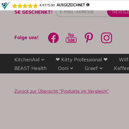
E-
5€ GESCHENKT!
NEWSLE
Mail-
Adresse
Folge uns!
KitchenAid
❤ Kitty Professional ❤
Wilf
BEAST Health
Ooni
Graef
Kaffe
Zurück zur
Übersicht "Produkte im Vergleich"