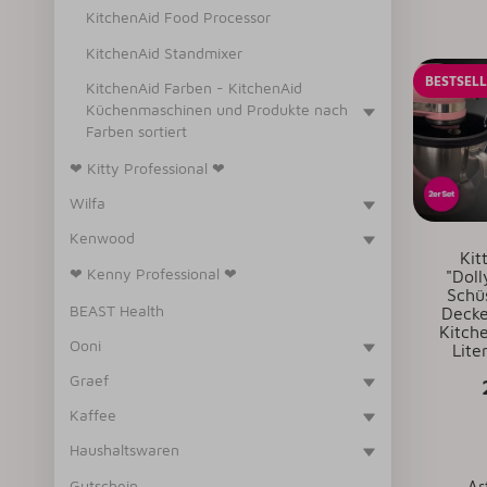
KitchenAid Food Processor
KitchenAid Standmixer
BESTSEL
KitchenAid Farben - KitchenAid
Küchenmaschinen und Produkte nach
Farben sortiert
❤ Kitty Professional ❤
Wilfa
Kenwood
Kit
❤ Kenny Professional ❤
"Doll
Schü
BEAST Health
Decke
Kitch
Ooni
Lite
Graef
Kaffee
Haushaltswaren
Gutschein
Ar