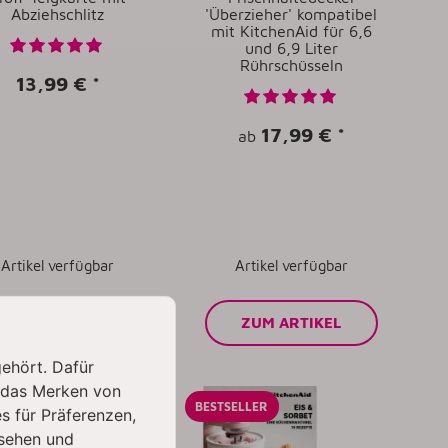
Abziehschlitz
'Überzieher' kompatibel
mit KitchenAid für 6,6
und 6,9 Liter
Rührschüsseln
13,99 €
*
17,99 €
*
ab
Artikel verfügbar
Artikel verfügbar
ZUM ARTIKEL
ZUM ARTIKEL
gehört. Dafür
 das Merken von
ELLER
BESTSELLER
s für Präferenzen,
sehen und