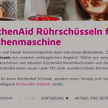
chenAid Rührschüsseln f
chenmaschine
r und Deiner Küchenmaschine doch mal etwas Besonderes: Zu
üsseln
aus unserem umfangreichen Angebot! Wähle aus versch
erschönen und robusten KitchenAid Keramikschüsseln und die
itchenAid einen neuen Look! Mit einer wunderschönen Kitch
 Du keine KitchenAid Schüssel, sondern einen Vorsatz zum V
Kategorie
KitchenAid Zubehör
vorbei.
CHENAID
SORTIERUNG
ARTIKEL PRO SEI
1 - 37 / 37