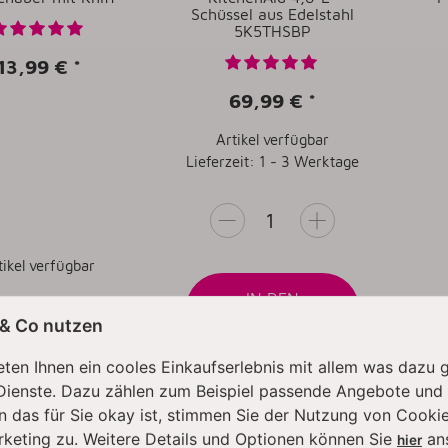
Schüssel aus Edelstahl
5K5THSBP
13,99 €
*
69,99 €
*
Artikel verfügbar
Lieferzeit: 1 - 3 Werktage
tikel verfügbar
IN DEN
WARENKORB
UM ARTIKEL
 & Co nutzen
ten Ihnen ein cooles Einkaufserlebnis mit allem was dazu 
Dienste. Dazu zählen zum Beispiel passende Angebote und
LER
BESTSELLER
BESTS
n das für Sie okay ist, stimmen Sie der Nutzung von Cookie
rketing zu. Weitere Details und Optionen können Sie
an
hier