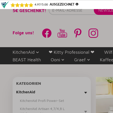
E-
5€ GESCHENKT!
NEWSLE
Mail-
Adresse
Folge uns!
KitchenAid
❤ Kitty Professional ❤
Wilf
BEAST Health
Ooni
Graef
Kaffe
KATEGORIEN
KitchenAid
KitchenAid Profi Power-Set
KitchenAid Artisan 4,7/4,8 L