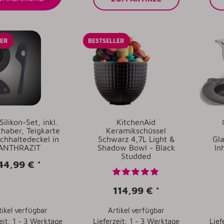
LER
BESTSELLER
 Silikon-Set, inkl.
KitchenAid
chaber, Teigkarte
Keramikschüssel
schhaltedeckel in
Schwarz 4,7L Light &
Gla
ANTHRAZIT
Shadow Bowl - Black
In
Studded
44,99 €
*
114,99 €
*
tikel verfügbar
Artikel verfügbar
eit: 1 - 3 Werktage
Lieferzeit: 1 - 3 Werktage
Lief