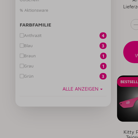
Lieferz
% Aktionsware
FARBFAMILIE
Anthrazit
4
Blau
3
Braun
1
Grau
1
Grün
3
BESTSEL
ALLE ANZEIGEN
Kitty 
Teigs