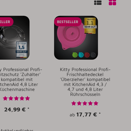
ELLER
BESTSELLER
y Professional Profi-
Kitty Professional Profi-
itzschutz 'Zuhälter'
Frischhaltedeckel
kompatibel mit
'Überzieher' kompatibel
itchenAid 4,8 Liter
mit KitchenAid 4,3 /
Küchenmaschine
4,7 und 4,8 Liter
Rührschüsseln
24,99 €
*
17,77 €
*
ab
Artikel verfügbar