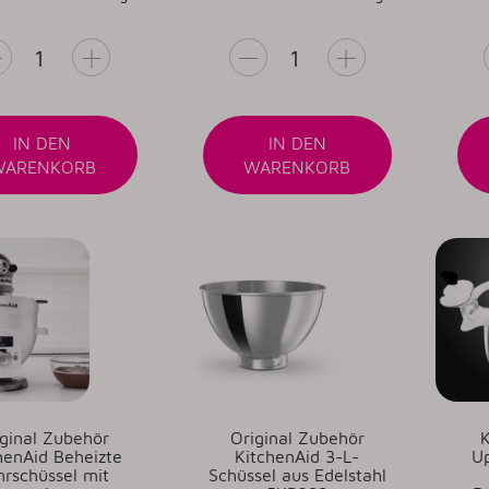
IN DEN
IN DEN
WARENKORB
WARENKORB
iginal Zubehör
Original Zubehör
K
henAid Beheizte
KitchenAid 3-L-
Up
hrschüssel mit
Schüssel aus Edelstahl