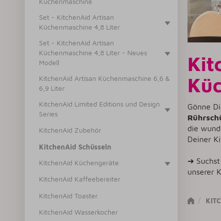
Küchenmaschine
Set - KitchenAid Artisan
Küchenmaschine 4,8 Liter
Set - KitchenAid Artisan
Küchenmaschine 4,8 Liter - Neues
Kit
Modell
Kü
KitchenAid Artisan Küchenmaschine 6,6 &
6,9 Liter
KitchenAid Limited Editions und Design
Gönne Di
Series
Rührsch
die wund
KitchenAid Zubehör
Deiner K
KitchenAid Schüsseln
➜ Suchst
KitchenAid Küchengeräte
unserer 
KitchenAid Kaffeebereiter
KitchenAid Toaster
KIT
KitchenAid Wasserkocher