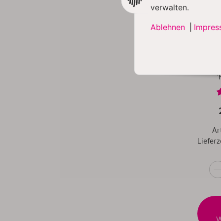
verwalten.
Ablehnen
|
Impres
Kitty 
Edels
'
Ar
Lieferz