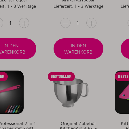
eit: 1 - 3 Werktage
Lieferzeit: 1 - 3 Werktage
Lief
IN DEN
IN DEN
WARENKORB
WARENKORB
LER
BESTSELLER
BESTS
Professional 2 in 1
Original Zubehör
Kitt
chaber mit Kniff
KitchenAid 4,8-L-
P