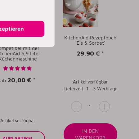
zeptieren
y Professional Profi-
KitchenAid Rezeptbuch
itzschutz 'Zuhälter'
'Eis & Sorbet'
ompatibel mit der
29,90 €
*
itchenAid 6,9 Liter
Küchenmaschine
20,00 €
*
ab
Artikel verfügbar
Lieferzeit: 1 - 3 Werktage
Artikel verfügbar
IN DEN
WARENKORB
ZUM ARTIKEL