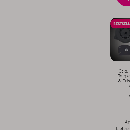
BESTSEL
3tlg.
Teigs
& Fri
Ar
Lieferz