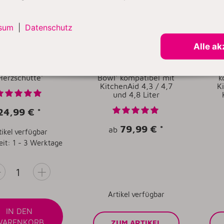
sum
|
Datenschutz
Alle ak
Professional Profi
Kitty Professional Profi-
Kitt
tahl-Einfüllhilfe
Rührschüssel 'Super
Spr
Herzschütte'
Bowl' kompatibel mit
k
KitchenAid 4,3 / 4,7
K
und 4,8 Liter
24,99 €
*
79,99 €
*
ab
tikel verfügbar
eit: 1 - 3 Werktage
Artikel verfügbar
IN DEN
WARENKORB
ZUM ARTIKEL