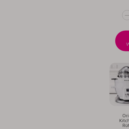
Or
Kitc
Rü