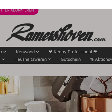
TTER
ABONNIEREN
a
Kenwood
❤ Kenny Professional ❤
e
Haushaltswaren
Gutschein
% Aktions