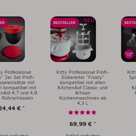
LER
BESTSELLER
BESTS
ty Professional
Kitty Professional Profi-
Kitt
y" 2er Set Profi-
Eisbereiter "Frosty"
Spr
sseleinsätze mit
kompatibel mit allen
l kompatibel mit
KitchenAid Classic und
K
enAid 4,7 und 4,8
Artisan
r Rührschüsseln
Küchenmaschinen ab
4,3 L
24,44 €
*
69,99 €
*
tikel verfügbar
Artikel verfügbar