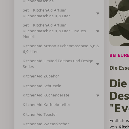
Küchenmaschine
Set - KitchenAid Artisan
Küchenmaschine 4,8 Liter
Set - KitchenAid Artisan
Küchenmaschine 4,8 Liter - Neues
Modell
KitchenAid Artisan Küchenmaschine 6,6 &
6,9 Liter
BEI EUR
KitchenAid Limited Editions und Design
Series
Die Esse
KitchenAid Zubehör
Die
KitchenAid Schüsseln
Des
KitchenAid Küchengeräte
"Ev
KitchenAid Kaffeebereiter
KitchenAid Toaster
Endlich i
KitchenAid Wasserkocher
von
Kitc