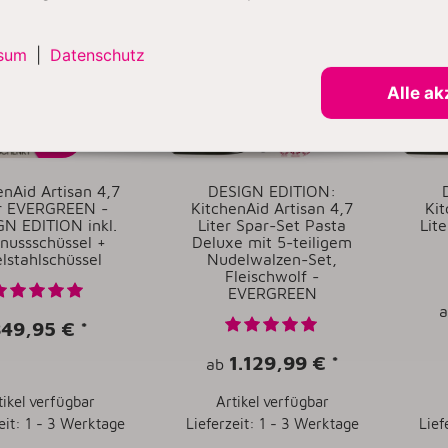
LER
sum
|
Datenschutz
Alle ak
enAid Artisan 4,7
DESIGN EDITION:
er EVERGREEN -
KitchenAid Artisan 4,7
Kit
N EDITION inkl.
Liter Spar-Set Pasta
Lit
nussschüssel +
Deluxe mit 5-teiligem
lstahlschüssel
Nudelwalzen-Set,
Fleischwolf -
EVERGREEN
849,95 €
*
1.129,99 €
*
ab
tikel verfügbar
Artikel verfügbar
eit: 1 - 3 Werktage
Lieferzeit: 1 - 3 Werktage
Lief