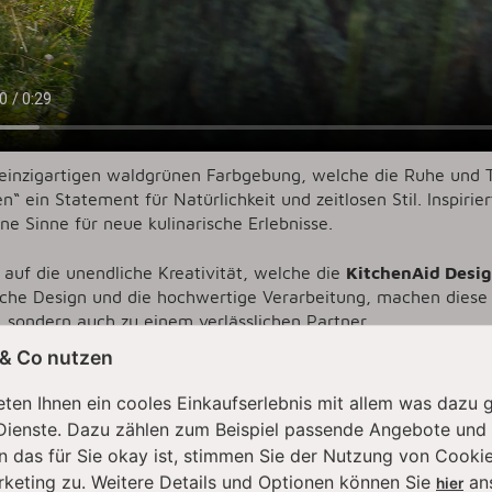
 einzigartigen waldgrünen Farbgebung, welche die Ruhe und Ti
n“ ein Statement für Natürlichkeit und zeitlosen Stil. Inspiri
ne Sinne für neue kulinarische Erlebnisse.
 auf die unendliche Kreativität, welche die
KitchenAid Desig
che Design und die hochwertige Verarbeitung, machen diese 
, sondern auch zu einem verlässlichen Partner.
 & Co nutzen
CHENAID
KITCHENAID FARBEN - KITCHENAID KÜCHENMASCHIN
ten Ihnen ein cooles Einkaufserlebnis mit allem was dazu 
Dienste. Dazu zählen zum Beispiel passende Angebote und
n das für Sie okay ist, stimmen Sie der Nutzung von Cookie
rketing zu. Weitere Details und Optionen können Sie
an
hier