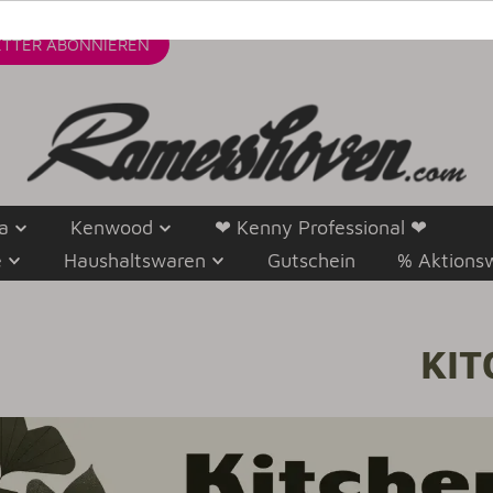
TTER
ABONNIEREN
a
Kenwood
❤ Kenny Professional ❤
e
Haushaltswaren
Gutschein
% Aktions
KIT