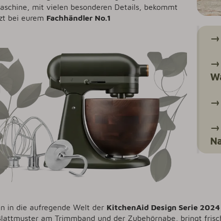
schine, mit vielen besonderen Details, bekommt
tzt bei eurem
Fachhändler No.1
→ 
Wa
→ 
→ 
Na
in in die aufregende Welt der
KitchenAid Design Serie 2024
Blattmuster am Trimmband und der Zubehörnabe, bringt frisc