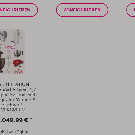
NFIGURIEREN
KONFIGURIEREN
SIGN EDITION:
enAid Artisan 4,7
Spar-Set mit Sieb
igitaler Waage &
leischwolf -
EVERGREEN
1.049,99 €
*
tikel verfügbar