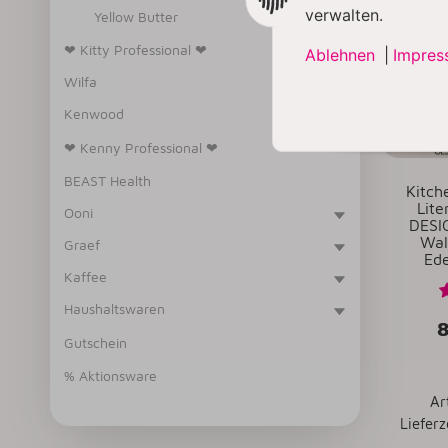
verwalten.
Yellow Butter
BESTSEL
❤ Kitty Professional ❤
Ablehnen
|
Impres
Wilfa
Kenwood
❤ Kenny Professional ❤
BEAST Health
Kitch
Lit
Ooni
DESIG
Wal
Graef
Ede
Kaffee
Haushaltswaren
Gutschein
% Aktionsware
Ar
Lieferz