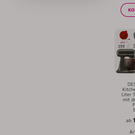
KO
DE
Kitch
Liter 
mit d
F
ab
Ar