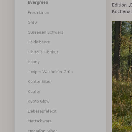
Evergreen
Edition „
Küchenall
Fresh Linen
Grau
Gusseisen Schwarz
Heidelbeere
Hibiscus Hibiskus
Honey
Juniper Wacholder Grün
Kontur Silber
Kupfer
Kyoto Glow
Liebesapfel Rot
Mattschwarz
Medaillon Silber