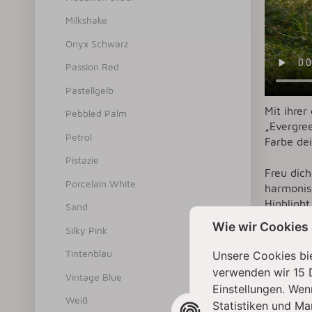
Milkshake
Onyx Schwarz
Passion Red
Pastellgelb
Mit ihrer
Pebbled Palm
„Evergree
Petrol
Farbe dei
Pistazie
Freu dich
Porcelain White
harmonis
Highlight
Sand
Wie wir Cookies
Silky Pink
KIT
Tintenblau
Unsere Cookies bie
verwenden wir 15 
Vintage Blue
Einstellungen. Wen
Weiß
Statistiken und Ma