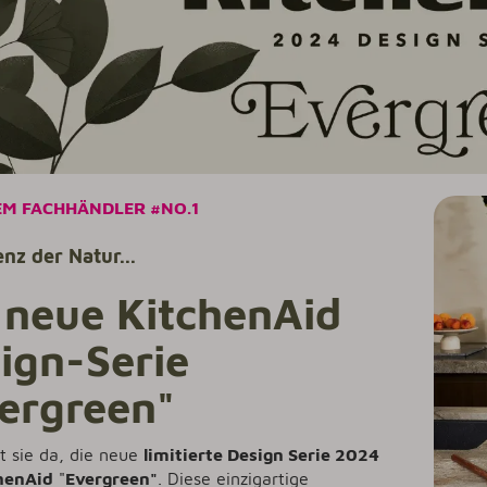
EM FACHHÄNDLER #NO.1
nz der Natur...
 neue KitchenAid
ign-Serie
ergreen"
st sie da, die neue
limitierte
Design Serie 2024
henAid
"
Evergreen
"
. Diese einzigartige