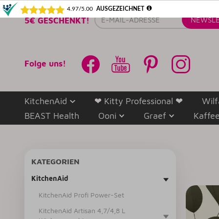
E-
5€ GESCHENKT!
NEWSLE
Mail-
Adresse
Folge uns!
KitchenAid
❤ Kitty Professional ❤
Wilf
BEAST Health
Ooni
Graef
Kaffe
KATEGORIEN
KitchenAid
KitchenAid Profi Power-Set
KitchenAid Artisan 4,7/4,8 L