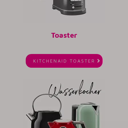
Toaster

KITCHENAID TOASTER