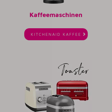
Kaffeemaschinen

KITCHENAID KAFFEE