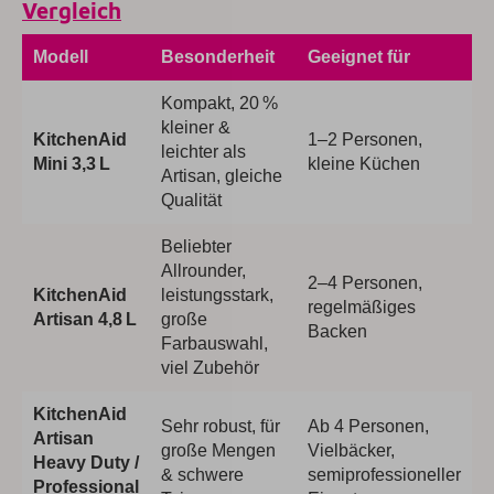
Vergleich
Modell
Besonderheit
Geeignet für
Kompakt, 20 %
kleiner &
KitchenAid
1–2 Personen,
leichter als
Mini 3,3 L
kleine Küchen
Artisan, gleiche
Qualität
Beliebter
Allrounder,
2–4 Personen,
KitchenAid
leistungsstark,
regelmäßiges
Artisan 4,8 L
große
Backen
Farbauswahl,
viel Zubehör
KitchenAid
Sehr robust, für
Ab 4 Personen,
Artisan
große Mengen
Vielbäcker,
Heavy Duty /
& schwere
semiprofessioneller
Professional