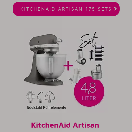

KITCHENAID ARTISAN 175 SETS
KitchenAid Artisan