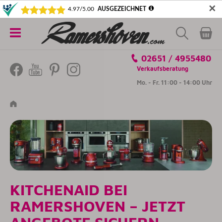
✕
5€ SICHERN! NEWSLETTER ABONNIEREN
Alle
02651 / 4955480
Kategorien
Verkaufsberatung
Mo. - Fr. 11:00 - 14:00 Uhr
KITCHENAID BEI
RAMERSHOVEN – JETZT
ANGEBOTE SICHERN