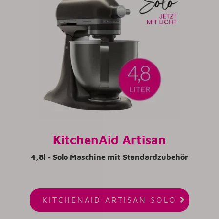
KitchenAid Artisan
4,8l - Solo Maschine
mit Standardzubehör

KITCHENAID ARTISAN SOLO