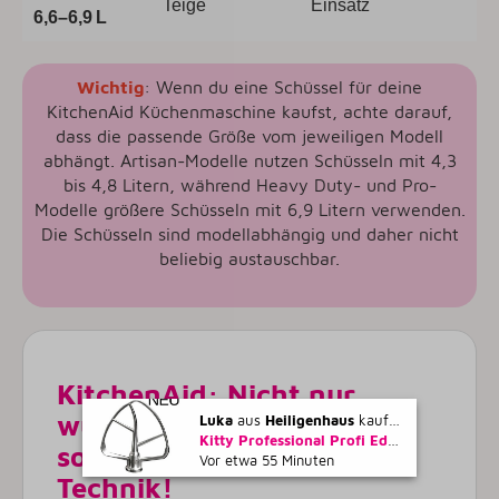
Teige
Einsatz
6,6–6,9 L
Wichtig
: Wenn du eine Schüssel für deine
KitchenAid Küchenmaschine kaufst, achte darauf,
dass die passende Größe vom jeweiligen Modell
abhängt. Artisan-Modelle nutzen Schüsseln mit 4,3
bis 4,8 Litern, während Heavy Duty- und Pro-
Modelle größere Schüsseln mit 6,9 Litern verwenden.
Die Schüsseln sind modellabhängig und daher nicht
beliebig austauschbar.
KitchenAid: Nicht nur
wunderschöne Farben,
Luka
aus
Heiligenhaus
kaufte gerade
Kitty Professional Profi Edelstahl-Flachrührer 'Taifun' kompatibel mit KitchenAid 4,3 / 4,7 und 4,8 Liter
sondern auch zuverlässige
Vor etwa 55 Minuten
Technik!