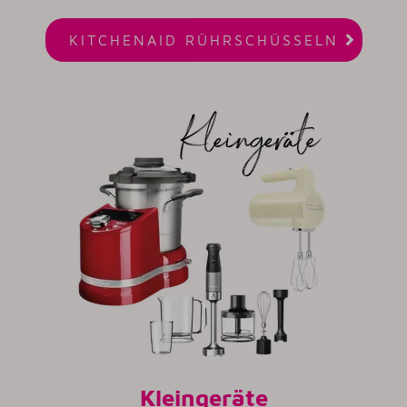

KITCHENAID RÜHRSCHÜSSELN
Kleingeräte