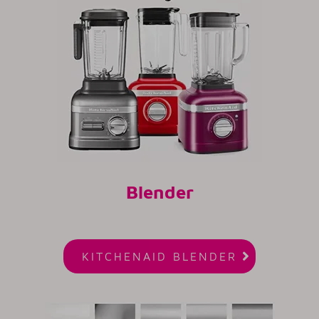
Blender

KITCHENAID BLENDER