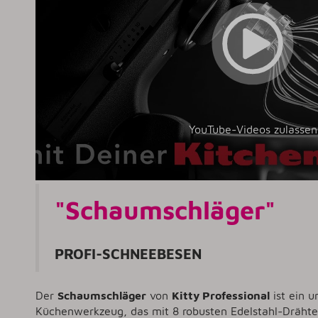
YouTube-Videos zulassen
"Schaumschläger"
PROFI-SCHNEEBESEN
Der
Schaumschläger
von
Kitty Professional
ist ein u
Küchenwerkzeug, das mit 8 robusten Edelstahl-Drähte