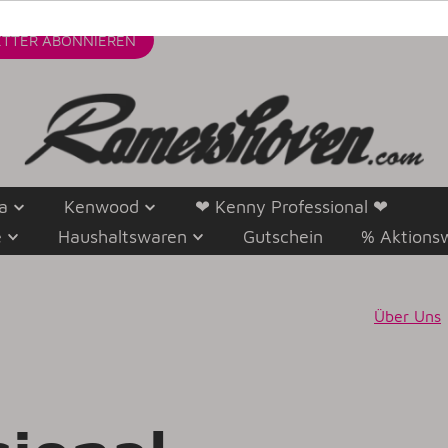
TTER
ABONNIEREN
a
Kenwood
❤ Kenny Professional ❤
e
Haushaltswaren
Gutschein
% Aktions
Über Uns