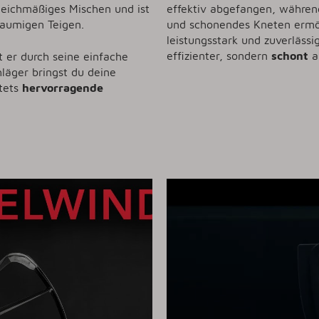
leichmäßiges Mischen und ist
effektiv abgefangen, währen
haumigen Teigen.
und schonendes Kneten ermög
leistungsstark und zuverläss
effizienter, sondern
schont
a
t er durch seine einfache
äger bringst du deine
stets
hervorragende