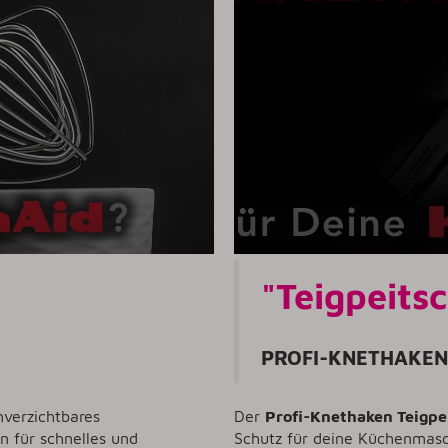
"Teigpeits
PROFI-KNETHAKEN
nverzichtbares
Der
Profi-Knethaken Teigpe
n für schnelles und
Schutz für deine Küchenmasc