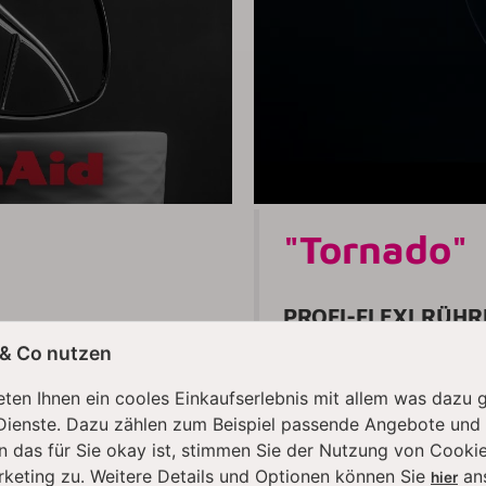
"Tornado"
PROFI-FLEXI RÜHR
 & Co nutzen
ional
garantiert extrem
Der
Flexi-Rührer
ist ein ess
ten Ihnen ein cooles Einkaufserlebnis mit allem was dazu 
rtes Design, das die Zutaten
Küchenenthusiasten, die mit 
Dienste. Dazu zählen zum Beispiel passende Angebote und
dem scharfen Profil minimiert
Speisen kreieren. Gerade bei
n das für Sie okay ist, stimmen Sie der Nutzung von Cookie
ganz ohne Nacharbeiten. So
knifflig werden. Doch zusam
rketing zu. Weitere Details und Optionen können Sie
an
u erzielst mühelos
innovativen Flexi-Rührer
"To
hier