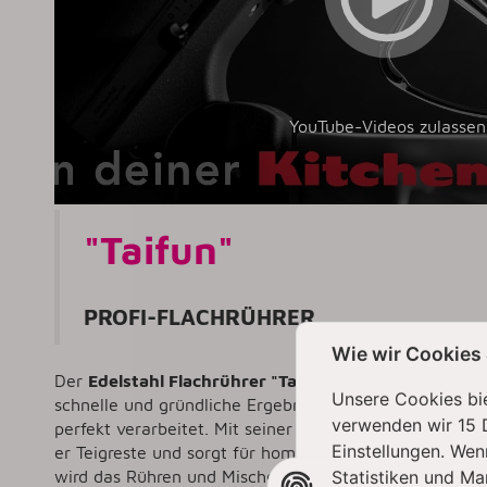
YouTube-Videos zulassen
"Taifun"
PROFI-FLACHRÜHRER
Wie wir Cookies
Der
Edelstahl Flachrührer "Taifun"
von
Kitty Profess
Unsere Cookies bie
schnelle und gründliche Ergebnisse durch sein optimie
verwenden wir 15 
perfekt verarbeitet. Mit seiner präzisen Passform und 
Einstellungen. Wen
er Teigreste und sorgt für homogene, luftige Teige – 
Statistiken und Ma
wird das Rühren und Mischen zum
Kinderspiel
, und d