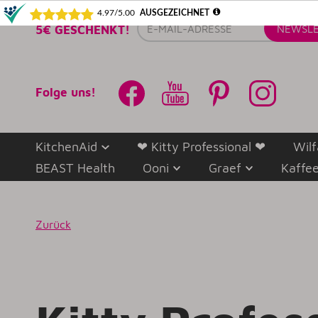
E-
5€ GESCHENKT!
NEWSLE
Mail-
Adresse
Folge uns!
KitchenAid
❤ Kitty Professional ❤
Wilf
BEAST Health
Ooni
Graef
Kaffe
Zurück