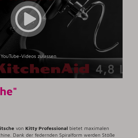
YouTube-Videos zulassen
che"
itsche
von
Kitty Professional
bietet maximalen
hine. Dank der federnden Spiralform werden Stöße