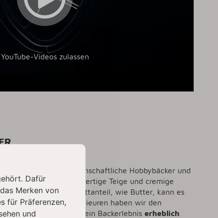
YouTube-Videos zulassen
ER
entielles Utensil für leidenschaftliche Hobbybäcker und
gehört. Dafür
ihrer
KitchenAid
hochwertige Teige und cremige
 das Merken von
 Rezepten mit hohem Fettanteil, wie Butter, kann es
s für Präferenzen,
men mit deutschen Ingenieuren haben wir den
sehen und
rnado"
entwickelt, der dein Backerlebnis
erheblich