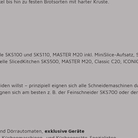
 bis hin zu festen Brotsorten mit harter Kruste.
lle SKS100 und SKS110, MASTER M20 inkl. MiniSlice-Aufsatz, S
odelle SlicedKitchen SKS500, MASTER M20, Classic C20, ICONI
en willst – prinzipiell eignen sich alle Schneidemaschinen da
ignen sich am besten z. B. der Feinschneider SKS700 oder de
und Dörrautomaten,
exklusive Geräte
 Küchenmaschinen- und Küchengeräte-Spezialisten