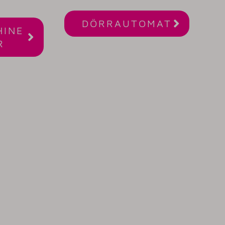

DÖRRAUTOMAT
HINE

R