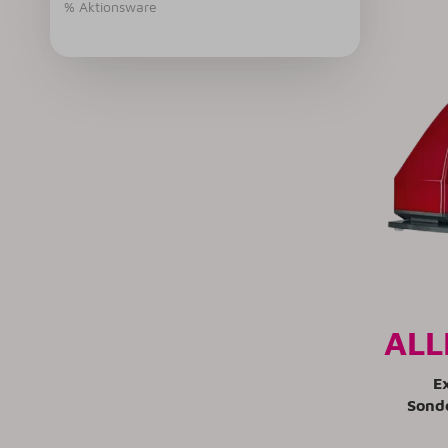
% Aktionsware
ALL
E
Sond