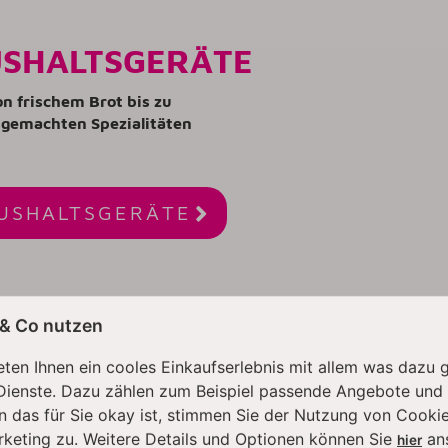
SHALTSGERÄTE
n frischem Brot bis zu
gemachten Spezialitäten

USHALTSGERÄTE
 & Co nutzen
Fragen zu GRAEF
ten Ihnen ein cooles Einkaufserlebnis mit allem was dazu 
 der Marke GRAEF?
Dienste. Dazu zählen zum Beispiel passende Angebote und
n das für Sie okay ist, stimmen Sie der Nutzung von Cookie
-Kategorien:
rketing zu. Weitere Details und Optionen können Sie
an
hier