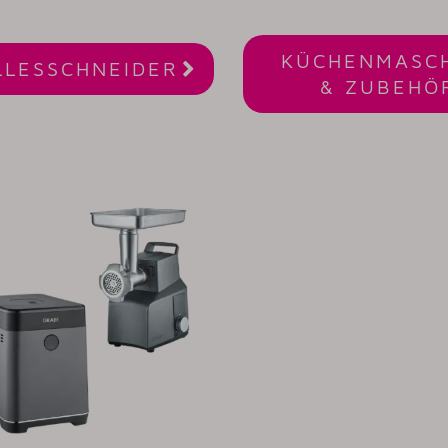
KÜCHENMASC

LLESSCHNEIDER
& ZUBEHÖ