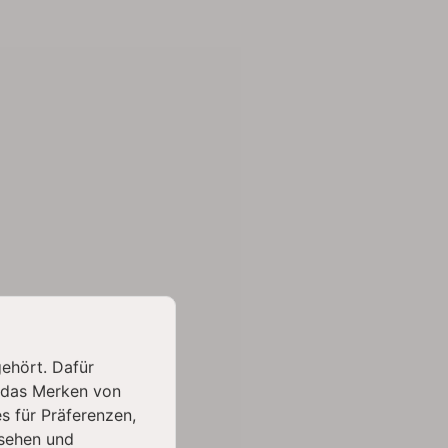
gehört. Dafür
 das Merken von
s für Präferenzen,
sehen und