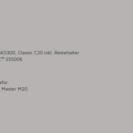
KS300, Classic C20 inkl. Restehalter
C²³ S55006
für.
r Master M20.