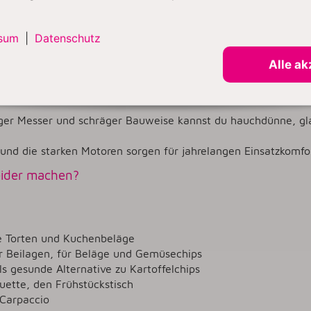
, etwa
M94
,
SKS300
,
Feinschneider SKS700
oder
Classic C20
eider SKS300 in Matt Schwarz
.
sum
|
Datenschutz
06
und
DA510
in Silber mit sechs oder 10 hochwertigen Tabl
s GRAEF-Spektrum für feine Schnitte und gesunde Dörrideen
Alle ak
er Messer und schräger Bauweise kannst du hauchdünne, glat
und die starken Motoren sorgen für jahrelangen Einsatzkomfo
eider machen?
e Torten und Kuchenbeläge
ür Beilagen, für Beläge und Gemüsechips
ls gesunde Alternative zu Kartoffelchips
guette, den Frühstückstisch
 Carpaccio