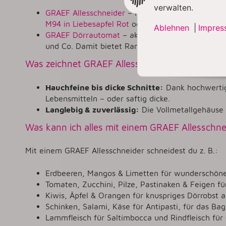
verwalten.
GRAEF Allesschneider
– in zahlreichen Varianten
M94 in Liebesapfel Rot
oder der
GRAEF Allesschn
Ablehnen
|
Impres
GRAEF Dörrautomat
– aktuell verfügbar als
DA5
und Co. Damit bietet Ramershoven ein komplette
Was zeichnet GRAEF Allesschneider aus?
Hauchfeine bis dicke Schnitte:
Dank hochwertig
Lebensmitteln – oder saftig dicke.
Langlebig & zuverlässig:
Die Vollmetallgehäuse 
Was kann ich alles mit einem GRAEF Allesschn
Mit einem GRAEF Allesschneider schneidest du z. B.:
Erdbeeren, Mangos & Limetten für wunderschön
Tomaten, Zucchini, Pilze, Pastinaken & Feigen f
Kiwis, Äpfel & Orangen für knuspriges Dörrobst a
Schinken, Salami, Käse für Antipasti, für das Ba
Lammfleisch für Saltimbocca und Rindfleisch für