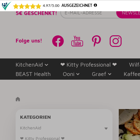
E-
5€ GESCHENKT!
NEWSLE
Mail-
Adresse
Folge uns!
KitchenAid
❤ Kitty Professional ❤
Wilf
BEAST Health
Ooni
Graef
Kaffe
KATEGORIEN
KitchenAid
❤ Kitty Professional ❤