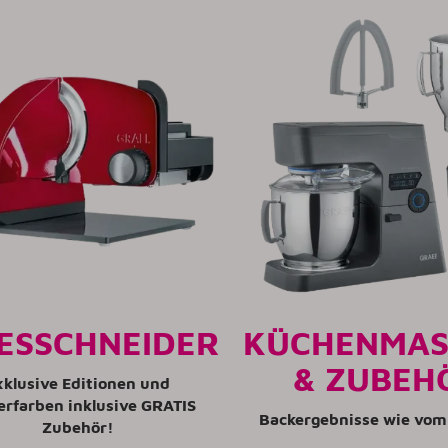
ESSCHNEIDER
KÜCHENMAS
& ZUBEH
xklusive Editionen und
erfarben inklusive GRATIS
Backergebnisse wie vom
Zubehör!