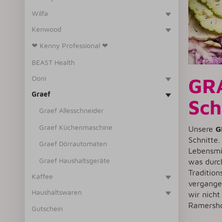
Wilfa
Kenwood
❤ Kenny Professional ❤
BEAST Health
Ooni
GRA
Graef
Sch
Graef Allesschneider
Graef Küchenmaschine
Unsere
G
Schnitte.
Graef Dörrautomaten
Lebensmi
Graef Haushaltsgeräte
was durc
Traditio
Kaffee
vergange
Haushaltswaren
wir nich
Ramersho
Gutschein