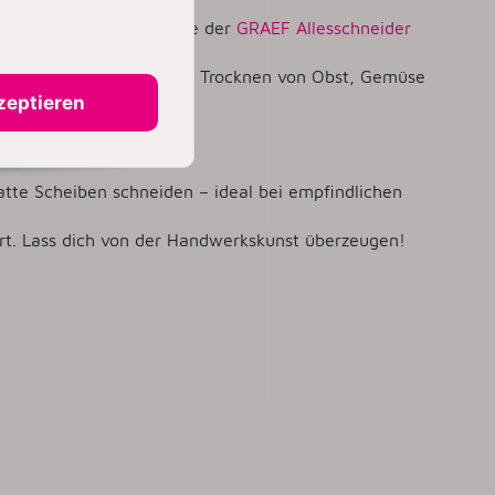
in exklusiven Farben wie der
GRAEF Allesschneider
etts und Silikonmatte zum Trocknen von Obst, Gemüse
.
zeptieren
te Scheiben schneiden – ideal bei empfindlichen
rt. Lass dich von der Handwerkskunst überzeugen!