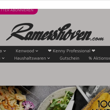
TTER
ABONNIEREN
a
Kenwood
❤ Kenny Professional ❤
e
Haushaltswaren
Gutschein
% Aktions