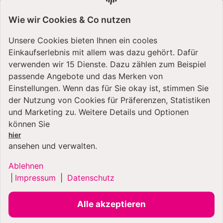
Bestellung müssen identisch sein - bitte beachten!
Wie wir Cookies & Co nutzen
Unsere Cookies bieten Ihnen ein cooles
Einkaufserlebnis mit allem was dazu gehört. Dafür
Apple Pay
verwenden wir 15 Dienste. Dazu zählen zum Beispiel
passende Angebote und das Merken von
Bei dieser Bezahlmöglichkeit wirst du während dem
Einstellungen. Wenn das für Sie okay ist, stimmen Sie
Bestellabschluss zu Apple Pay weitergeleitet. Du
der Nutzung von Cookies für Präferenzen, Statistiken
benötigst hierfür ein Apple-Gerät sowie eine
und Marketing zu. Weitere Details und Optionen
hinterlegte Zahlungsmethode in dem Apple Wallet.
können Sie
hier
Bei APPLE PAY sind nachträgliche Änderungen an der
ansehen und verwalten.
Lieferanschrift
NICHT
möglich!
Die in Apple Pay hinterlegte Lieferanschrift und die in
Ablehnen
der Bestellung angegebene Adresse müssen identisch
|
Impressum
|
Datenschutz
sein – bitte beachten!
Alle akzeptieren