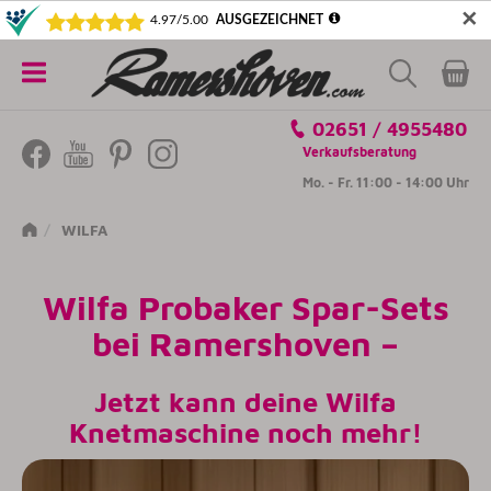
✕
5€ SICHERN! NEWSLETTER ABONNIEREN
Alle
02651 / 4955480
Kategorien
Verkaufsberatung
Mo. - Fr. 11:00 - 14:00 Uhr
WILFA
Wilfa Probaker Spar-Sets
bei Ramershoven
–
J
etzt kann deine Wilfa
Knetmaschine noch mehr!