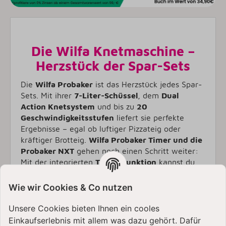
Die Wilfa Knetmaschine –
Herzstück der Spar-Sets
Die
Wilfa Probaker
ist das Herzstück jedes Spar-
Sets. Mit ihrer
7-Liter-Schüssel
, dem
Dual
Action Knetsystem
und bis zu
20
Geschwindigkeitsstufen
liefert sie perfekte
Ergebnisse – egal ob luftiger Pizzateig oder
kräftiger Brotteig.
Wilfa Probaker Timer und die
Probaker NXT
gehen noch einen Schritt weiter:
Mit der integrierten
Timer-Funktion
kannst du
Gehzeiten oder Knetzyklen exakt steuern – ideal
für anspruchsvolle Backprozesse.
Wie wir Cookies & Co nutzen
Unsere Cookies bieten Ihnen ein cooles
Einkaufserlebnis mit allem was dazu gehört. Dafür