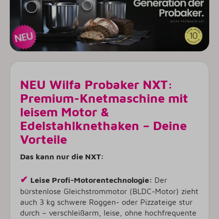
NEU Wilfa Probaker NXT:
Premium-Knetmaschine mit
leisem Motor &
Edelstahlknethaken – Deine
Vorteile
Das kann nur die NXT:
✔
Leise Profi-Motorentechnologie:
Der
bürstenlose Gleichstrommotor (BLDC-Motor) zieht
auch 3 kg schwere Roggen- oder Pizzateige stur
durch – verschleißarm, leise, ohne hochfrequente