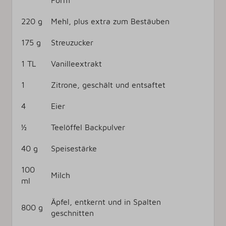
220 g
Mehl, plus extra zum Bestäuben
175 g
Streuzucker
1 TL
Vanilleextrakt
1
Zitrone, geschält und entsaftet
4
Eier
½
Teelöffel Backpulver
40 g
Speisestärke
100
Milch
ml
Äpfel, entkernt und in Spalten
800 g
geschnitten