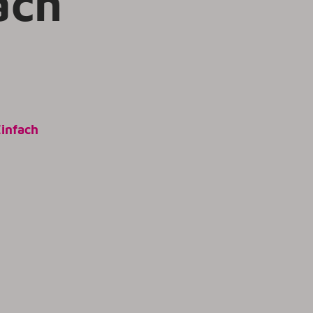
ach
infach