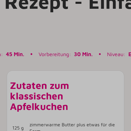
 Rezept - Einf
n:
45 Min. •
Vorbereitung:
30 Min. •
Niveau:
E
Zutaten zum
klassischen
Apfelkuchen
zimmerwarme Butter plus etwas für die
125 g
Form