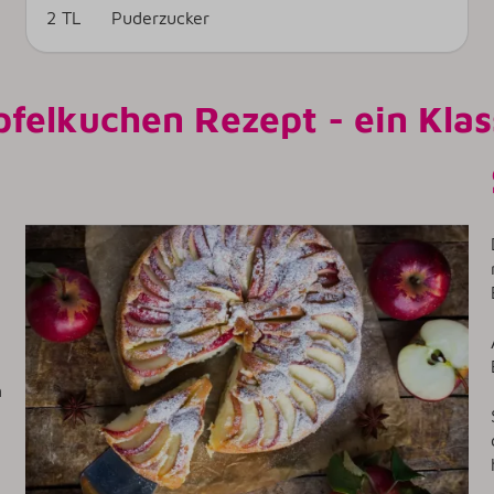
2 TL
Puderzucker
felkuchen Rezept - ein Klas
n