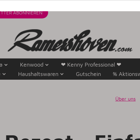
TTER
ABONNIEREN
a
Kenwood
❤ Kenny Professional ❤
e
Haushaltswaren
Gutschein
% Aktions
Über uns