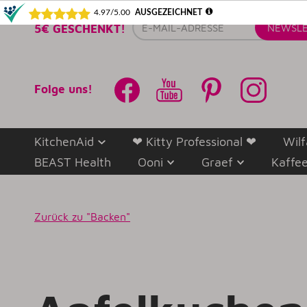
E-
5€ GESCHENKT!
NEWSLE
Mail-
Adresse
Folge uns!
KitchenAid
❤ Kitty Professional ❤
Wilf
BEAST Health
Ooni
Graef
Kaffe
Zurück
zu "Backen"