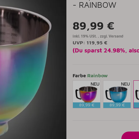
- RAINBOW
89,99 €
inkl. 19% USt. , zzgl.
Versand
UVP
:
119,95 €
(Du sparst
24.98%
, als
Farbe
Rainbow
89,99 €
89,99 €
Sunrise
Blue
R
Sky