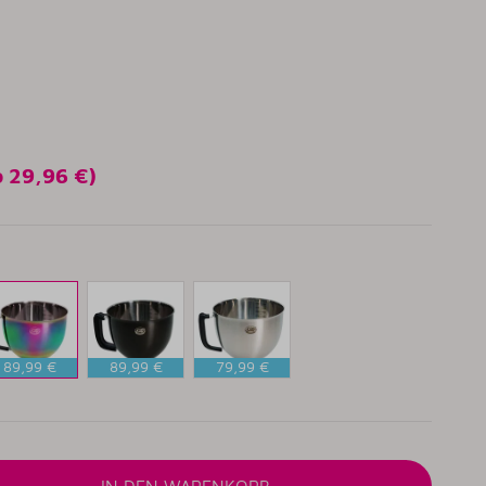
o
29,96 €
)
89,99 €
89,99 €
79,99 €
ainbow
Titan
Brushed
Black
Steel