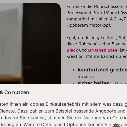
Entdecke die Rührschüsseln, d
Professional Profi-Rührschüs
kompatibel mit allen 4,3, 4,
kippbarem Motorkopf.
Egal, ob du Teig knetest, Sah
diese Rührschüssel in 5 ver
Black
und
Brushed Steel
ist
Kreation. Mit ihr kannst du e
komfortabel greife
Struktur
sicher halten
:
„Daume
schwerem Teig
 & Co nutzen
leichter ausgießen:
Mengen ablesen
:
ten Ihnen ein cooles Einkaufserlebnis mit allem was dazu 
ein
Dienste. Dazu zählen zum Beispiel passende Angebote und
Co.
mühelos reinigen
:
n das für Sie okay ist, stimmen Sie der Nutzung von Cookie
po
rketing zu. Weitere Details und Optionen können Sie
an
Verkrusten
hier