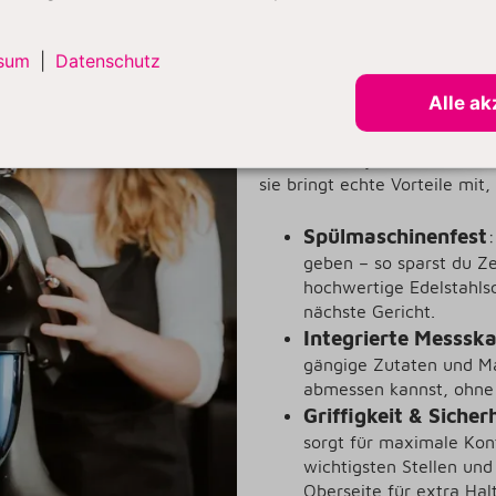
sum
|
Datenschutz
uper Bowl erleichtert dir Kochen & 
Alle ak
Doch die Kitty Professional 
sie bringt echte Vorteile mit
Spülmaschinenfest
:
geben – so sparst du Ze
hochwertige Edelstahlsc
nächste Gericht.
Integrierte Messska
gängige Zutaten und Ma
abmessen kannst, ohne 
Griffigkeit & Sicher
sorgt für maximale Kon
wichtigsten Stellen un
Oberseite für extra Halt