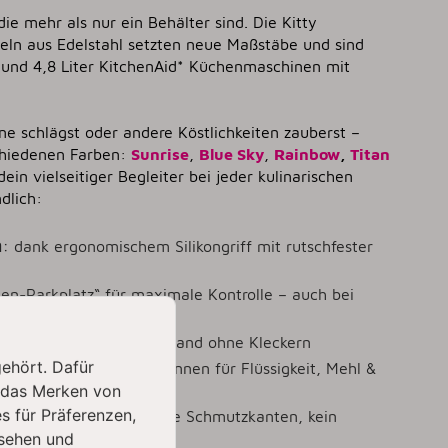
ie mehr als nur ein Behälter sind. Die Kitty
seln aus Edelstahl setzten neue Maßstäbe und sind
7 und 4,8 Liter KitchenAid* Küchenmaschinen mit
ne schlägst oder andere Köstlichkeiten zauberst –
schiedenen Farben:
Sunrise
,
Blue Sky
,
Rainbow
,
Titan
 dein vielseitiger Begleiter bei jeder kulinarischen
ndlich:
n
:
dank ergonomischem Silikongriff mit rutschfester
n-Parkplatz“ für maximale Kontrolle – auch bei
mit praktischem Schüttrand ohne Kleckern
gehört. Dafür
gelaserte Mess-Skalen innen für Flüssigkeit, Mehl &
 das Merken von
s für Präferenzen,
lierte Innenseite – keine Schmutzkanten, kein
sehen und