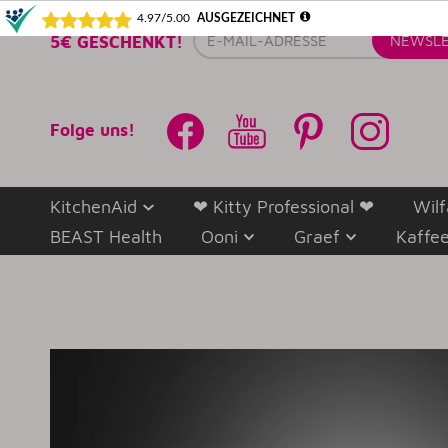
E-
5€ GESCHENKT!
NEWSLE
Mail-
Adresse
Folge uns!
KitchenAid
❤ Kitty Professional ❤
Wilf
BEAST Health
Ooni
Graef
Kaffe