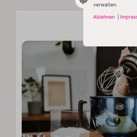
verwalten.
Ablehnen
|
Impres
Die S