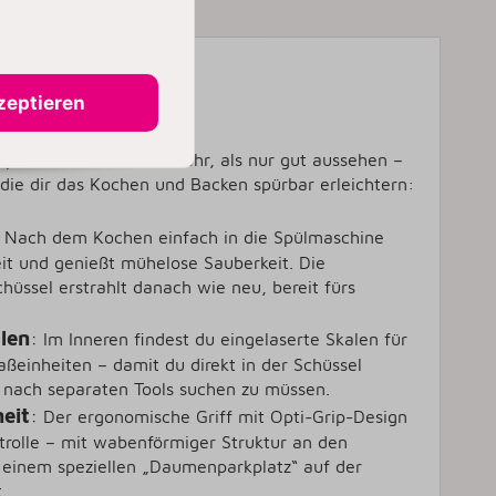
Backen
zeptieren
Super Bowl kann weit mehr, als nur gut aussehen –
, die dir das Kochen und Backen spürbar erleichtern:
Nach dem Kochen einfach in die Spülmaschine
it und genießt mühelose Sauberkeit. Die
hüssel erstrahlt danach wie neu, bereit fürs
len
:
Im Inneren findest du eingelaserte Skalen für
ßeinheiten – damit du direkt in der Schüssel
nach separaten Tools suchen zu müssen.
heit
:
Der ergonomische Griff mit Opti-Grip-Design
trolle – mit wabenförmiger Struktur an den
d einem speziellen „Daumenparkplatz“ auf der
.