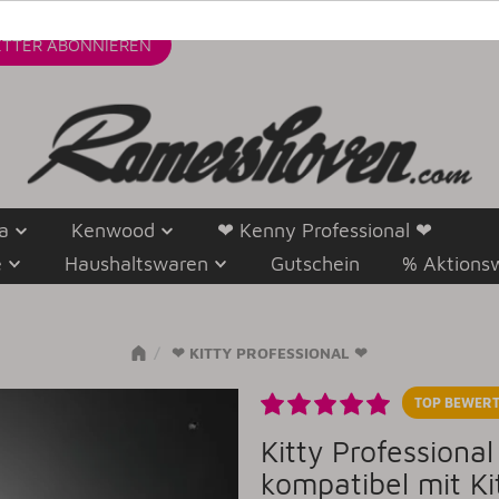
TTER
ABONNIEREN
a
Kenwood
❤ Kenny Professional ❤
e
Haushaltswaren
Gutschein
% Aktions
❤ KITTY PROFESSIONAL ❤
TOP BEWERT
Kitty Professiona
kompatibel mit Ki