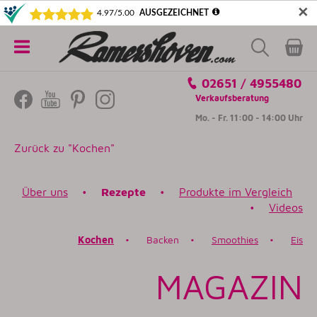
✕
5€ SICHERN! NEWSLETTER ABONNIEREN
Alle
02651 / 4955480
Kategorien
Verkaufsberatung
Mo. - Fr. 11:00 - 14:00 Uhr
Zurück zu "Kochen"
Über uns
•
Rezepte
•
Produkte im Vergleich
•
Videos
K
ochen
•
Backen
•
Smoothies
•
Eis
MAGAZIN