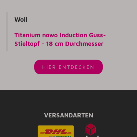
Woll
Titanium nowo Induction Guss-
Stieltopf - 18 cm Durchmesser
HIER ENTDECKEN
VERSANDARTEN