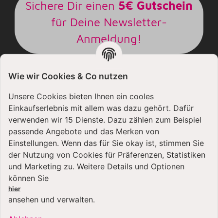
Sichere Dir einen
5€ Gutschein
für Deine Newsletter-
Anmeldung!
Wie wir Cookies & Co nutzen
Bitte senden Sie mir entsprechend Ihrer
Datenschutzerklärung
regelmäßig und jederzeit
Unsere Cookies bieten Ihnen ein cooles
widerruflich Informationen zu Ihrem
Einkaufserlebnis mit allem was dazu gehört. Dafür
Produktsortiment per E-Mail zu.
verwenden wir 15 Dienste. Dazu zählen zum Beispiel
E-
passende Angebote und das Merken von
Mail-
Einstellungen. Wenn das für Sie okay ist, stimmen Sie
Adresse
der Nutzung von Cookies für Präferenzen, Statistiken
und Marketing zu. Weitere Details und Optionen
NEWSLETTER
ABONNIEREN
können Sie
hier
ansehen und verwalten.