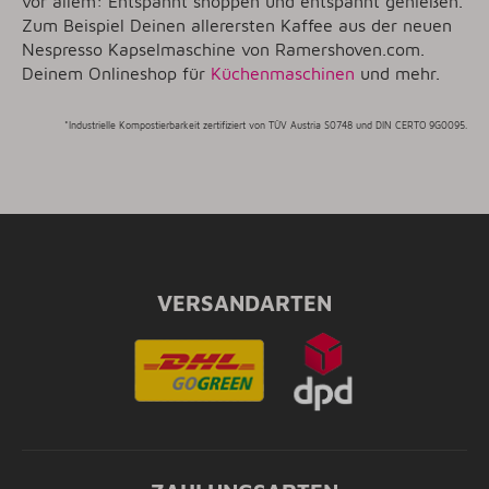
vor allem: Entspannt shoppen und entspannt genießen.
Zum Beispiel Deinen allerersten Kaffee aus der neuen
Nespresso Kapselmaschine von Ramershoven.com.
Deinem Onlineshop für
Küchenmaschinen
und mehr.
*Industrielle Kompostierbarkeit zertifiziert von TÜV Austria S0748 und DIN CERTO 9G0095.
VERSANDARTEN