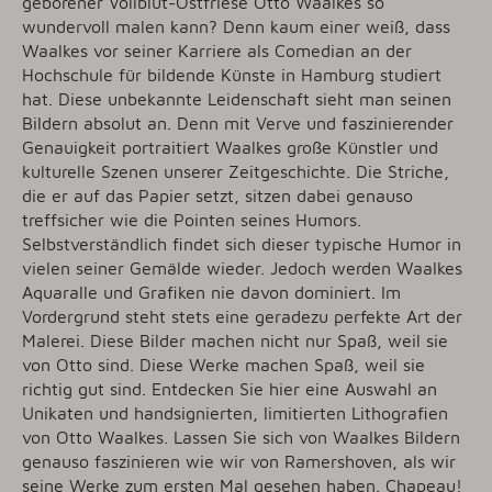
geborener Vollblut-Ostfriese Otto Waalkes so
wundervoll malen kann? Denn kaum einer weiß, dass
Waalkes vor seiner Karriere als Comedian an der
Hochschule für bildende Künste in Hamburg studiert
hat. Diese unbekannte Leidenschaft sieht man seinen
Bildern absolut an. Denn mit Verve und faszinierender
Genauigkeit portraitiert Waalkes große Künstler und
kulturelle Szenen unserer Zeitgeschichte. Die Striche,
die er auf das Papier setzt, sitzen dabei genauso
treffsicher wie die Pointen seines Humors.
Selbstverständlich findet sich dieser typische Humor in
vielen seiner Gemälde wieder. Jedoch werden Waalkes
Aquaralle und Grafiken nie davon dominiert. Im
Vordergrund steht stets eine geradezu perfekte Art der
Malerei. Diese Bilder machen nicht nur Spaß, weil sie
von Otto sind. Diese Werke machen Spaß, weil sie
richtig gut sind. Entdecken Sie hier eine Auswahl an
Unikaten und handsignierten, limitierten Lithografien
von Otto Waalkes. Lassen Sie sich von Waalkes Bildern
genauso faszinieren wie wir von Ramershoven, als wir
seine Werke zum ersten Mal gesehen haben. Chapeau!