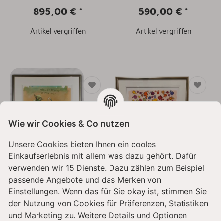
895,00 €
*
590,00 €
*
Artikel vergriffen
Artikel vergriffen
Wie wir Cookies & Co nutzen
Unsere Cookies bieten Ihnen ein cooles
Einkaufserlebnis mit allem was dazu gehört. Dafür
Otto Waalkes Original
Otto Waalkes Original
Farblithografie "Viel zu
Siebdruck "Bunte
verwenden wir 15 Dienste. Dazu zählen zum Beispiel
lernen du noch hast"
Wäsche" 2018 limitiert
passende Angebote und das Merken von
Otto und Star Wars Yoda
handsigniert 68 x 44 cm
Einstellungen. Wenn das für Sie okay ist, stimmen Sie
- handsigniert und
1.390,00 €
*
limitiert - ca. 53 x 66 cm
der Nutzung von Cookies für Präferenzen, Statistiken
und Marketing zu. Weitere Details und Optionen
1.290,00 €
*