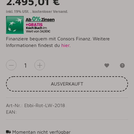
2.495,01 €
inkl. 19% USt. ,
kostenloser Versand.
Finanziere bequem mit Consors Finanz. Weitere
Informationen findest du
hier
.
Wunschzet
Fr
AUSVERKAUFT
Art-Nr.: Ebbi-Rot-LW-2018
EAN:
Momentan nicht verfügbar