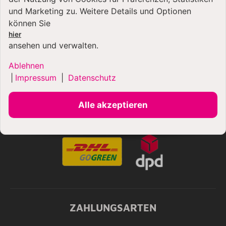
Otto Waalkes Druck auf Leinwand "Sie spielen
Cello" 2018 limitiert 42 x 63 cm
und Marketing zu. Weitere Details und Optionen
können Sie
1.690,00 €
*
hier
ansehen und verwalten.
Ablehnen
|
Impressum
|
Datenschutz
Alle akzeptieren
VERSANDARTEN
ZAHLUNGSARTEN