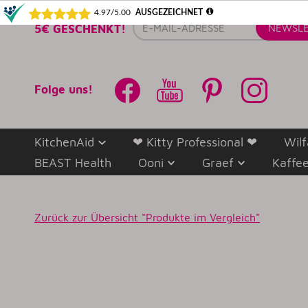
E-
5€ GESCHENKT!
NEWSLE
Mail-
Adresse
Folge uns!
KitchenAid
❤ Kitty Professional ❤
Wilf
BEAST Health
Ooni
Graef
Kaffe
Zurück zur
Übersicht "Produkte im Vergleich"