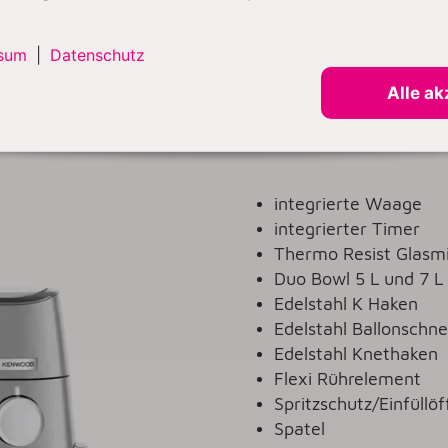
sum
|
Datenschutz
MEHR ÜBER TITANIUM CHEF BAKER KVC85 ERFAHREN
Alle ak
integrierte Waage
integrierter Timer
Thermo Resist Glasm
Duo Bowl 5 L und 7 L
Edelstahl K Haken
Edelstahl Ballonschn
Edelstahl Knethaken
Flexi Rührelement
Spritzschutz/Einfüllö
Spatel