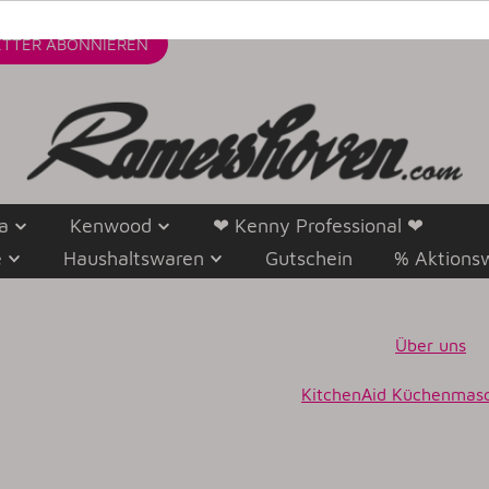
TTER
ABONNIEREN
a
Kenwood
❤ Kenny Professional ❤
e
Haushaltswaren
Gutschein
% Aktions
Über uns
K
itchenAid Küchenmas