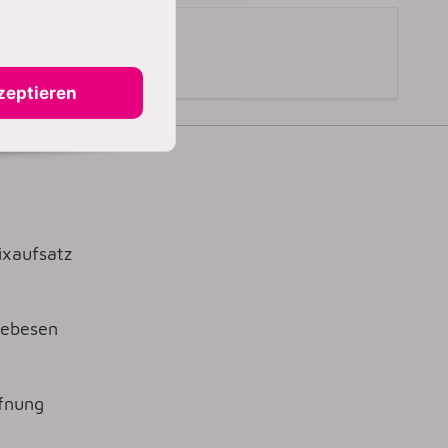
zeptieren
ixaufsatz
eebesen
ffnung