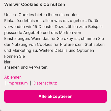
599,99 €
*
ab
Wie wir Cookies & Co nutzen
699,99 €
*
ab
Unsere Cookies bieten Ihnen ein cooles
Artikel verfügbar
Artikel verfügbar
Einkaufserlebnis mit allem was dazu gehört. Dafür
verwenden wir 15 Dienste. Dazu zählen zum Beispiel
passende Angebote und das Merken von
Einstellungen. Wenn das für Sie okay ist, stimmen Sie
der Nutzung von Cookies für Präferenzen, Statistiken
und Marketing zu. Weitere Details und Optionen
können Sie
hier
ansehen und verwalten.
Ablehnen
Kenwood
Kenwood
|
Impressum
|
Datenschutz
Küchenmaschine
Küchenmaschine
Titanium Chef Baker XL
Titanium Chef Baker XL
Black KVL85.004BK -
Silber KVL85.224SI -
Spar-Set Profi-Entsafter
Spar-Set Spiralschneider
Alle akzeptieren
599,99 €
*
699,99 €
*
ab
ab