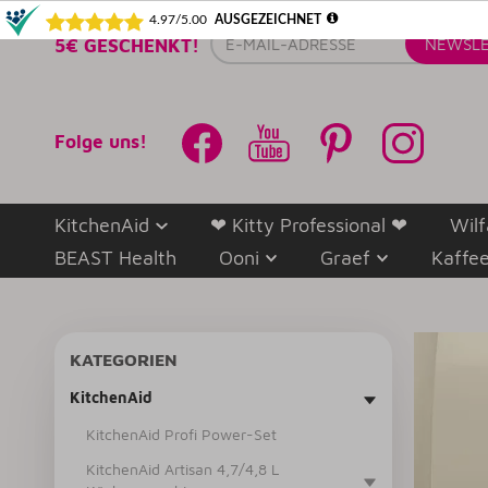
E-
5€ GESCHENKT!
NEWSLE
Mail-
Adresse
Folge uns!
KitchenAid
❤ Kitty Professional ❤
Wilf
BEAST Health
Ooni
Graef
Kaffe
KATEGORIEN
KitchenAid
KitchenAid Profi Power-Set
KitchenAid Artisan 4,7/4,8 L