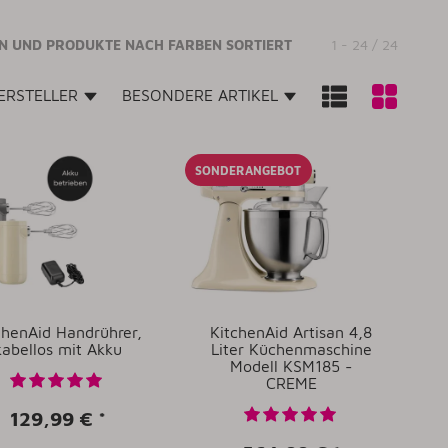
EN UND PRODUKTE NACH FARBEN SORTIERT
1 - 24 / 24
HERSTELLER
BESONDERE ARTIKEL
SONDERANGEBOT
chenAid Handrührer,
KitchenAid Artisan 4,8
kabellos mit Akku
Liter Küchenmaschine
Modell KSM185 -
CREME
129,99 €
*