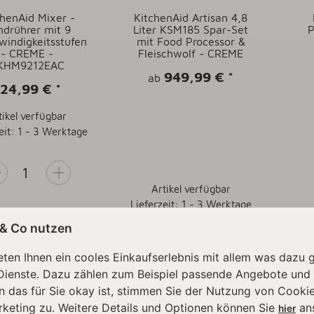
chenAid Mixer -
KitchenAid Artisan 4,8
drührer mit 9
Liter KSM185 Spar-Set
P
windigkeitsstufen
mit Food Processor &
- CREME -
Fleischwolf - CREME
KHM9212EAC
949,99 €
*
ab
124,99 €
*
tikel verfügbar
eit: 1 - 3 Werktage
Artikel verfügbar
Lieferzeit: 1 - 3 Werktage
 & Co nutzen
IN DEN
WARENKORB
KONFIGURIEREN
ten Ihnen ein cooles Einkaufserlebnis mit allem was dazu 
Dienste. Dazu zählen zum Beispiel passende Angebote und
n das für Sie okay ist, stimmen Sie der Nutzung von Cookie
rketing zu. Weitere Details und Optionen können Sie
an
hier