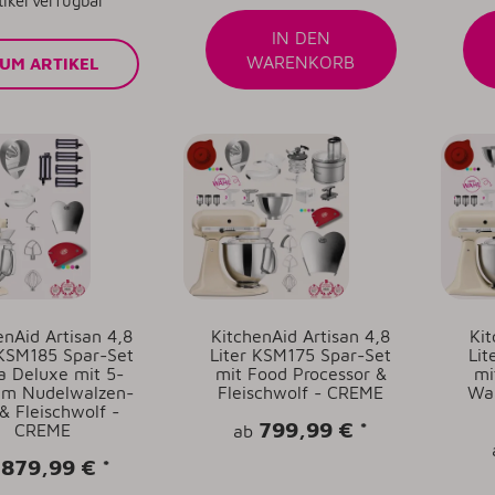
tikel verfügbar
IN DEN
WARENKORB
UM ARTIKEL
enAid Artisan 4,8
KitchenAid Artisan 4,8
Kit
 KSM185 Spar-Set
Liter KSM175 Spar-Set
Lit
a Deluxe mit 5-
mit Food Processor &
mi
gem Nudelwalzen-
Fleischwolf - CREME
Waa
& Fleischwolf -
799,99 €
*
CREME
ab
879,99 €
*
b