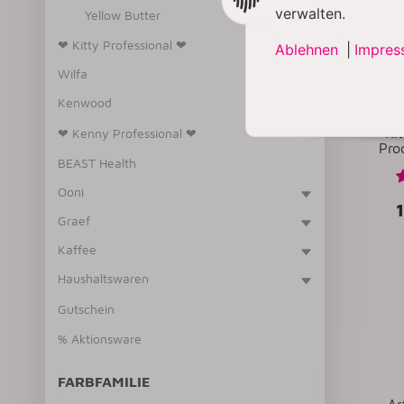
verwalten.
Yellow Butter
❤ Kitty Professional ❤
Ablehnen
|
Impres
Wilfa
Kenwood
Ki
❤ Kenny Professional ❤
Proc
BEAST Health
Ooni
Graef
Kaffee
Haushaltswaren
Gutschein
% Aktionsware
FARBFAMILIE