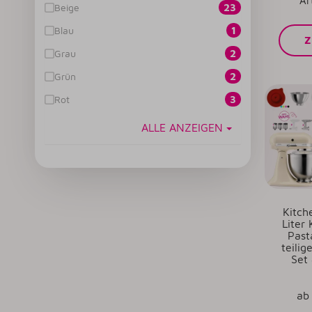
Ar
Beige
23
Blau
1
Z
Grau
2
Grün
2
Rot
3
ALLE ANZEIGEN
Kitch
Liter
Past
teili
Set 
a