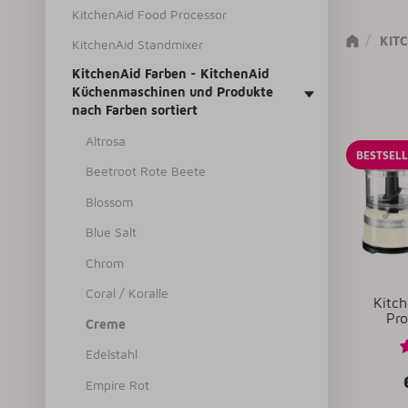
KitchenAid Food Processor
KIT
KitchenAid Standmixer
KitchenAid Farben - KitchenAid
Küchenmaschinen und Produkte
nach Farben sortiert
Altrosa
BESTSEL
Beetroot Rote Beete
Blossom
Blue Salt
Chrom
Coral / Koralle
Kitc
Pro
Creme
Edelstahl
Empire Rot