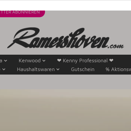
TTER
ABONNIEREN
a
Kenwood
❤ Kenny Professional ❤
e
Haushaltswaren
Gutschein
% Aktions