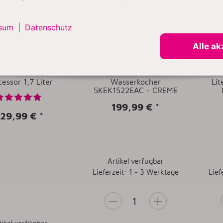
sum
|
Datenschutz
Alle ak
tchenAid Food
KitchenAid ARTISAN
Kit
essor 1,7 Liter
Wasserkocher
Li
5KEK1522EAC - CREME
199,99 €
*
129,99 €
*
Artikel verfügbar
Lieferzeit: 1 - 3 Werktage
Lief