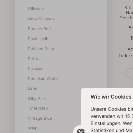
Kit
Milkshake
Han
Gesch
Onyx Schwarz
5
Passion Red
Pastellgelb
Pebbled Palm
Ar
Lieferz
Petrol
Pistazie
Porcelain White
Sand
Wie wir Cookies
Silky Pink
Tintenblau
Unsere Cookies bie
verwenden wir 15 
Vintage Blue
Einstellungen. Wen
Weiß
Statistiken und Ma