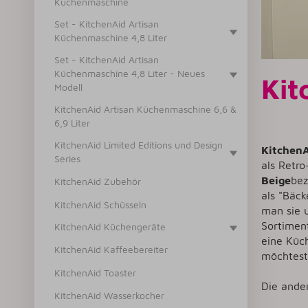
Küchenmaschine
Set - KitchenAid Artisan
Küchenmaschine 4,8 Liter
Set - KitchenAid Artisan
Küchenmaschine 4,8 Liter - Neues
Kit
Modell
KitchenAid Artisan Küchenmaschine 6,6 &
6,9 Liter
KitchenAid Limited Editions und Design
Kitchen
Series
als Retr
Beige
bez
KitchenAid Zubehör
als "Bäck
KitchenAid Schüsseln
man sie 
Sortiment
KitchenAid Küchengeräte
eine Küc
KitchenAid Kaffeebereiter
möchtest
KitchenAid Toaster
Die ande
KitchenAid Wasserkocher