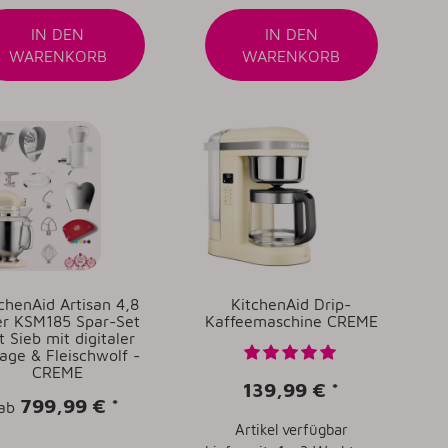
IN DEN
IN DEN
WARENKORB
WARENKORB
chenAid Artisan 4,8
KitchenAid Drip-
er KSM185 Spar-Set
Kaffeemaschine CREME
t Sieb mit digitaler
ge & Fleischwolf -
CREME
139,99 €
*
799,99 €
*
ab
Artikel verfügbar