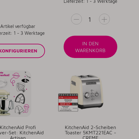
Lieferzeit: 1 - 3 Werktage
Artikel verfügbar
erzeit: 1 - 3 Werktage
IN DEN
WARENKORB
KONFIGURIEREN
KitchenAid Profi
KitchenAid 2-Scheiben
er-Set: KitchenAid
Toaster 5KMT221EAC -
Artisan
CREME