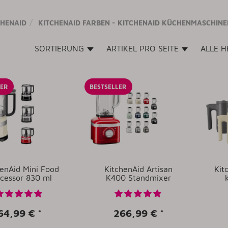
CHENAID
KITCHENAID FARBEN - KITCHENAID KÜCHENMASCHIN
SORTIERUNG
ARTIKEL PRO SEITE
ALLE 
LER
BESTSELLER
henAid Mini Food
KitchenAid Artisan
Kit
cessor 830 ml
K400 Standmixer
64,99 €
*
266,99 €
*