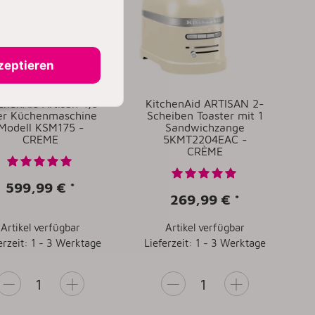
zeptieren
chenAid Artisan 4,8
KitchenAid ARTISAN 2-
ter Küchenmaschine
Scheiben Toaster mit 1
Modell KSM175 -
Sandwichzange
CREME
5KMT2204EAC -
CRÈME
599,99 €
*
269,99 €
*
Artikel verfügbar
Artikel verfügbar
erzeit: 1 - 3 Werktage
Lieferzeit: 1 - 3 Werktage