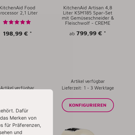
KitchenAid Food
KitchenAid Artisan 4,8
rocessor 2,1 Liter
Liter KSM185 Spar-Set
mit Gemüseschneider &
Fleischwolf - CREME
799,99 €
*
198,99 €
*
ab
Artikel verfügbar
Artikel verfügbar
Lieferzeit: 1 - 3 Werktage
ZUM ARTIKEL
KONFIGURIEREN
gehört. Dafür
 das Merken von
s für Präferenzen,
sehen und