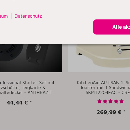
sum
|
Datenschutz
Alle ak
rofessional Starter-Set mit
KitchenAid ARTISAN 2-S
zschütte, Teigkarte &
Toaster mit 1 Sandwic
haltedeckel - ANTHRAZIT
5KMT2204EAC - CR
44,44 €
*
269,99 €
*