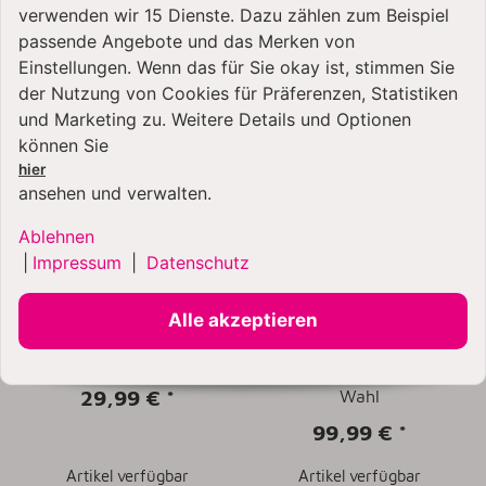
Artikel verfügbar
Artikel verfügbar
verwenden wir 15 Dienste. Dazu zählen zum Beispiel
passende Angebote und das Merken von
Einstellungen. Wenn das für Sie okay ist, stimmen Sie
der Nutzung von Cookies für Präferenzen, Statistiken
SONDERANGEBOT
und Marketing zu. Weitere Details und Optionen
können Sie
hier
ansehen und verwalten.
Ablehnen
|
Impressum
|
Datenschutz
BALLARINI Lipari -
Kitty Professional Profi-
Schmorpfanne mit
Pastawalzen-Set
Alle akzeptieren
Deckel - 28cm
"Mamma Mia"
kompatibel mit
KitchenAid
Küchenmaschinen - 2.
29,99 €
*
Wahl
99,99 €
*
Artikel verfügbar
Artikel verfügbar