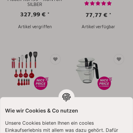
SILBER
327,99 €
*
77,77 €
*
Artikel vergriffen
Artikel verfügbar
KitchenAid
KitchenAid Messbecher
Küchenhelfer-Set 15 tlg.-
3er Set - 2. Wahl
Wie wir Cookies & Co nutzen
2. Wahl
19,99 €
*
29,99 €
*
Unsere Cookies bieten Ihnen ein cooles
Einkaufserlebnis mit allem was dazu gehört. Dafür