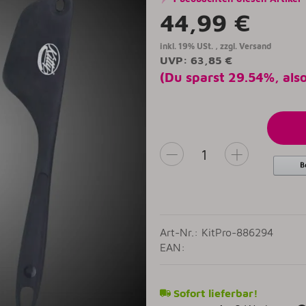
44,99 €
inkl. 19% USt. , zzgl.
Versand
UVP
:
63,85 €
(Du sparst
29.54%
, als
Art-Nr.: KitPro-886294
EAN:
Sofort lieferbar!