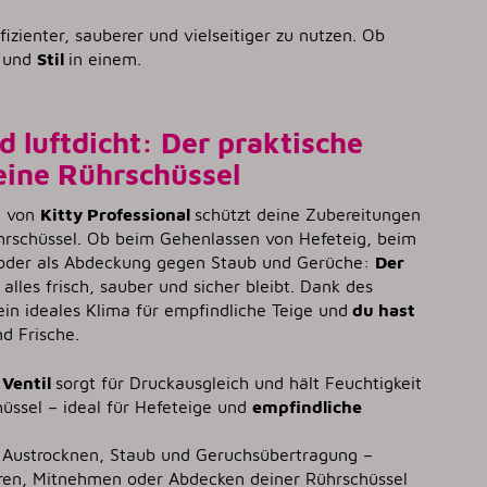
zienter, sauberer und vielseitiger zu nutzen. Ob
und
Stil
in einem.
 luftdicht: Der praktische
eine Rührschüssel
el von
Kitty Professional
schützt deine Zubereitungen
Rührschüssel. Ob beim Gehenlassen von Hefeteig, beim
 oder als Abdeckung gegen Staub und Gerüche:
Der
 alles frisch, sauber und sicher bleibt. Dank des
 ein ideales Klima für empfindliche Teige und
du hast
d Frische.
 Ventil
sorgt für Druckausgleich und hält Feuchtigkeit
hüssel – ideal für Hefeteige und
empfindliche
r Austrocknen, Staub und Geruchsübertragung –
n, Mitnehmen oder Abdecken deiner Rührschüssel