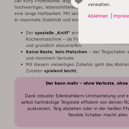
Der Kitty Professional Teigschaber 2 in 1 ist der perfe
verwalten.
hochwertiges, lebensmittelechtes Silikon und frei vo
eine lange Haltbarkeit. Mit seinem elastischen Design
Ablehnen
|
Impres
er maximale Stabilität und ein sicheres Handling. Beso
Der
spezielle „Kniff“
ermöglicht es, die Rührele
Küchenmaschine – ob Flachrührer, Schneebesen 
und gründlich abzustreifen.
Keine Reste, kein Matschen
– der Teigschaber s
und minimiert Verluste.
Mit diesem vielseitigen Zubehör geht das Abstre
Zutaten
spielend leicht.
Der kann mehr – ohne Verluste, ohne
Dank robuster Edelstahlkern-Ummantelung und ex
selbst hartnäckige Teigreste effizient von deinen 
auskratzen, Teig abziehen oder in der heißen P
flexible Schaber macht alles 