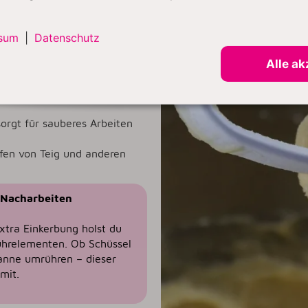
kte Helfer in der Küche –
n Weichmachern. Damit hat er
 und dem Edelstahlkern bietet
sum
|
Datenschutz
nders praktisch:
Alle ak
mente deiner
oder Knethaken – schnell
orgt für sauberes Arbeiten
ifen von Teig und anderen
 Nacharbeiten
tra Einkerbung holst du
Rührelementen. Ob Schüssel
fanne umrühren – dieser
mit.