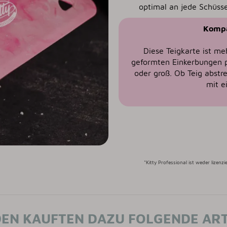
optimal an jede Schüsse
Kompa
Diese Teigkarte ist me
geformten Einkerbungen p
oder groß. Ob Teig abstr
mit e
*Kitty Professional ist weder lizen
EN KAUFTEN DAZU FOLGENDE ART