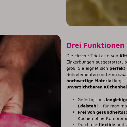
Drei Funktionen 
Die clevere Teigkarte von
Kit
Einkerbungen ausgestattet, p
groß. Sie eignet sich
perfek
t
Rührelementen und zum saub
hochwertige Material
liegt 
unverzichtbaren Küchenhelf
Gefertigt aus
langlebig
Edelstahl
– für maximal
Frei von gesundheits
Kochen ohne Kompromi
Durch die
flexible
und 