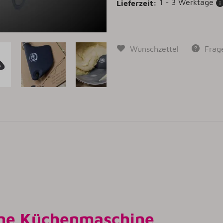
1 - 3 Werktage
Lieferzeit:
Wunschzettel
Frag
eine Küchenmaschine