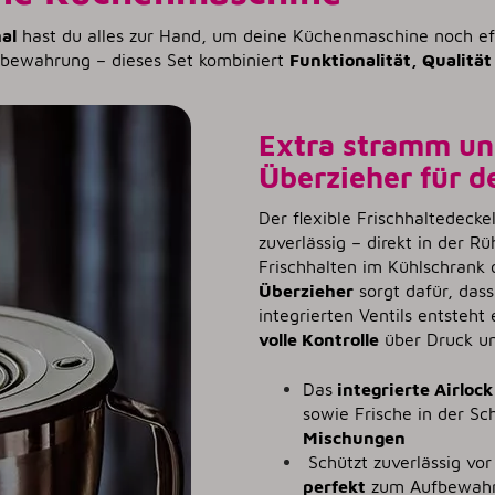
al
hast du alles zur Hand, um deine Küchenmaschine noch effi
fbewahrung – dieses Set kombiniert
Funktionalität, Qualität
Extra stramm und
Überzieher für d
Der flexible Frischhaltedeck
zuverlässig – direkt in der 
Frischhalten im Kühlschrank
Überzieher
sorgt dafür, dass
integrierten Ventils entsteht
volle Kontrolle
über Druck un
Das
integrierte Airlock
sowie Frische in der Sc
Mischungen
Schützt zuverlässig vo
perfekt
zum Aufbewahre