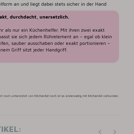
lform an und liegt dabei stets sicher in der Hand
kt, durchdacht, unersetzlich.
hr als nur ein Küchenhelfer. Mit ihren zwei exakt
asst sie sich jedem Rührelement an – egal ob klein
eifen, sauber ausschaben oder exakt portionieren –
inem Griff sitzt jeder Handgriff.
ziert noch unterstützt von KitchenAid noch ist es anderweitig mit KitchenAid verbunden.
IKEL: