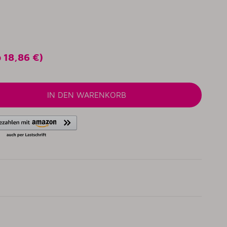
o
18,86 €
)
IN DEN WARENKORB