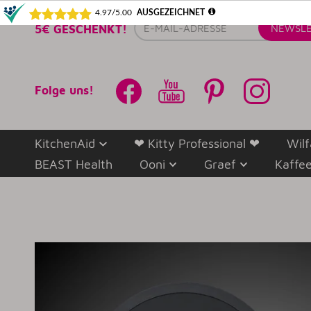
E-
5€ GESCHENKT!
NEWSLE
Mail-
Adresse
Folge uns!
KitchenAid
❤ Kitty Professional ❤
Wilf
BEAST Health
Ooni
Graef
Kaffe