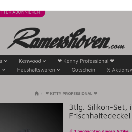
TTER
ABONNIEREN
a
Kenwood
❤ Kenny Professional ❤
e
Haushaltswaren
Gutschein
% Aktions
❤ KITTY PROFESSIONAL ❤
3tlg. Silikon-Set,
Frischhaltedecke
1 beobachten diesen Artikel