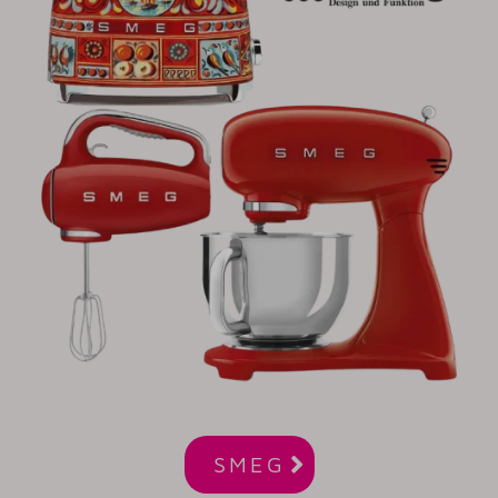

SMEG