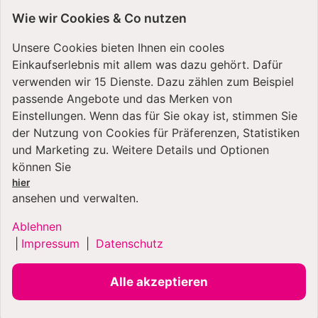
einem vollwertigen Wohnraum. Entdecke unsere
Wie wir Cookies & Co nutzen
sorgfältig ausgewählte Markenwelt für Haushalt, Küche
und Klima.
Unsere Cookies bieten Ihnen ein cooles
Einkaufserlebnis mit allem was dazu gehört. Dafür
Die Produkte von
De'Longhi
verbinden erstklassige
verwenden wir 15 Dienste. Dazu zählen zum Beispiel
Funktionalität mit einem durchdachten Design, das sich
passende Angebote und das Merken von
nahtlos in jedes moderne Zuhause einfügt. Ergänzend
Einstellungen. Wenn das für Sie okay ist, stimmen Sie
dazu schaffen
De’Longhi Heizgeräte
wie
der Nutzung von Cookies für Präferenzen, Statistiken
Keramikheizer
,
Konvektoren
und
Radiatoren
ein
und Marketing zu. Weitere Details und Optionen
angenehmes Raumklima – energieeffizient, leise und
können Sie
formschön. Gemeinsam bieten diese Marken
hier
durchdachte Lösungen für ein gepflegtes, behagliches
ansehen und verwalten.
Zuhause.
Ablehnen
Küchengeräte der Extraklasse
|
Impressum
|
Datenschutz
Auch die Produkte von
Mockmill
überzeugen durch
hochwertige Materialien, einfache Handhabung und ein
Alle akzeptieren
stilvolles Design – perfekt für alle, die in ihrer Küche
Wert auf Qualität und Ästhetik legen. Die Marken