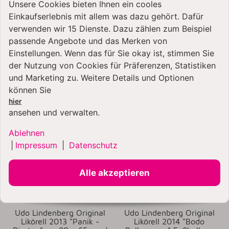
Unsere Cookies bieten Ihnen ein cooles
Udo Lindenberg Original
Udo Lindenberg Original
Einkaufserlebnis mit allem was dazu gehört. Dafür
Likörell "Panic Porsche
Likörell 2012 "Sonderzug
Power" ca. 80 x 65 cm /
- Hey Honey, keine
verwenden wir 15 Dienste. Dazu zählen zum Beispiel
Unikat
Panik" ca. 72 x 60 cm /
passende Angebote und das Merken von
Unikat
6.100,01 €
*
Einstellungen. Wenn das für Sie okay ist, stimmen Sie
5.190,01 €
*
der Nutzung von Cookies für Präferenzen, Statistiken
und Marketing zu. Weitere Details und Optionen
Artikel vergriffen
Artikel vergriffen
können Sie
hier
ansehen und verwalten.
Ablehnen
|
Impressum
|
Datenschutz
Alle akzeptieren
Udo Lindenberg Original
Udo Lindenberg Original
Likörell 2013 "Panik -
Likörell 2014 "Bodo