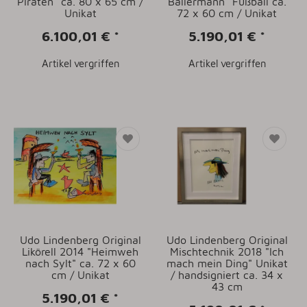
Piraten" ca. 80 x 65 cm /
Ballermann" Fußball ca.
Unikat
72 x 60 cm / Unikat
6.100,01 €
*
5.190,01 €
*
Artikel vergriffen
Artikel vergriffen
Udo Lindenberg Original
Udo Lindenberg Original
Likörell 2014 "Heimweh
Mischtechnik 2018 "Ich
nach Sylt" ca. 72 x 60
mach mein Ding" Unikat
cm / Unikat
/ handsigniert ca. 34 x
43 cm
5.190,01 €
*