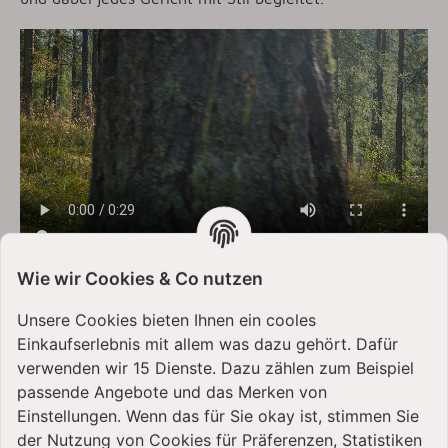
Wie wir Cookies & Co nutzen
Mit ihrer einzigartigen waldgrünen Farbgebung, welche
die Ruhe und Tiefe des Waldes in deine Küche bringt,
Unsere Cookies bieten Ihnen ein cooles
setzt die „Evergreen“ ein Statement für Natürlichkeit
Einkaufserlebnis mit allem was dazu gehört. Dafür
und zeitlosen Stil. Inspiriert von der Kraft und Schönheit
verwenden wir 15 Dienste. Dazu zählen zum Beispiel
der Natur, öffnet diese Farbe deine Sinne für neue
kulinarische Erlebnisse.
passende Angebote und das Merken von
Einstellungen. Wenn das für Sie okay ist, stimmen Sie
Freu dich auf die unendliche Kreativität, welche die
der Nutzung von Cookies für Präferenzen, Statistiken
KitchenAid Design Serie „Evergreen“
in deine Küche