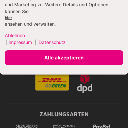
und Marketing zu. Weitere Details und Optionen
bringt. Das harmonische Design und die hochwertige
können Sie
Verarbeitung, machen diese Küchenmaschine nicht nur
zu einem visuellen Highlight, sondern auch zu einem
hier
ansehen und verwalten.
verlässlichen Partner.
Ablehnen
|
Impressum
|
Datenschutz
Alle akzeptieren
VERSANDARTEN
ZAHLUNGSARTEN