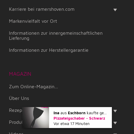
Karriere bei ramershoven.com
Markenvielfalt vor Ort
Informationen zur innergemeinschaftlichen
Lieferung
Informationen zur Herstellergarantie
MAGAZIN
Zum Online-Magazin...
Über Uns
Rezepte
Ina
aus
Eschborn
kaufte gerade
Pizzateigschaber - Schwarz
Produkte im Vergleich
Vor etwa 17 Minuten
Videos