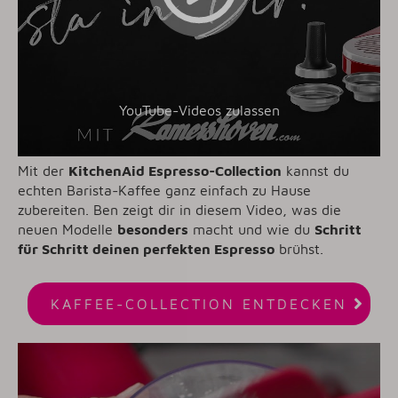
YouTube-Videos zulassen
Mit der
KitchenAid Espresso-Collection
kannst du
echten Barista-Kaffee ganz einfach zu Hause
zubereiten. Ben zeigt dir in diesem Video, was die
neuen Modelle
besonders
macht und wie du
Schritt
für Schritt deinen perfekten Espresso
brühst.

KAFFEE-COLLECTION ENTDECKEN