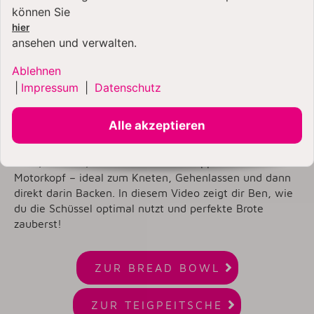
können Sie
hier
ansehen und verwalten.
Ablehnen
|
Impressum
|
Datenschutz
YouTube-Videos zulassen
Alle akzeptieren
Die
KitchenAid Bread Bowl
ist ein praktisches Zubehör
für 4,3- und 4,8-Liter-Modelle mit kippbarem
Motorkopf – ideal zum Kneten, Gehenlassen und dann
direkt darin Backen. In diesem Video zeigt dir Ben, wie
du die Schüssel optimal nutzt und perfekte Brote
zauberst!

ZUR BREAD BOWL

ZUR TEIGPEITSCHE