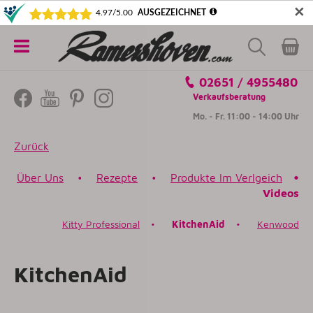
✕
5€ SICHERN! NEWSLETTER ABONNIEREN
Alle
02651 / 4955480
Kategorien
Verkaufsberatung
Mo. - Fr. 11:00 - 14:00 Uhr
Zurück
Über Uns
•
Rezepte
•
Produkte Im Verlgeich
•
Videos
Kitty Professional
•
KitchenAid
•
Kenwood
KitchenAid