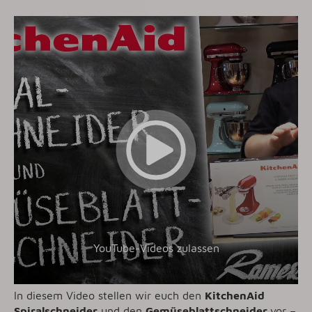
YouTube-Videos zulassen
In diesem Video stellen wir euch den
KitchenAid
Spiralschneider
und den
Gemüseblattschneider
vor –