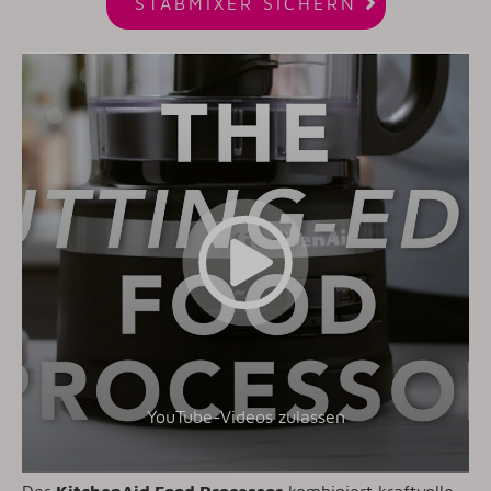

STABMIXER SICHERN
YouTube-Videos zulassen
Der
KitchenAid Food Processor
kombiniert kraftvolle