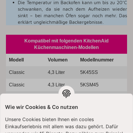
Die Temperatur im Backofen kann um bis zu 20°C
schwanken, da sie nach dem Aufheizen wieder
sinkt – bei manchen Öfen sogar noch mehr. Das
erklärt ungleichmäßige Backergebnisse.
Kompatibel mit folgenden KitchenAid
Küchenmaschinen-Modellen
Modell
Volumen
Modellnummer
Classic
4,3 Liter
5K45SS
Classic
4,3 Liter
5KSM45
Ultra Power
4,3 Liter
KSM90
Wie wir Cookies & Co nutzen
Ultra Power
4,3 Liter
5KSM95
Unsere Cookies bieten Ihnen ein cooles
Artisan
4,8 Liter
5KSM125
Einkaufserlebnis mit allem was dazu gehört. Dafür