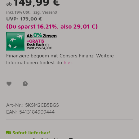
149,99 €
ab
inkl. 19% USt. , zzgl.
Versand
UVP
:
179,00 €
(Du sparst
16.21%
, also
29,01 €
)
Finanziere bequem mit Consors Finanz. Weitere
Informationen findest du
hier
.
Wunschzettel
Frage zum Artikel
Art-Nr.: 5KSM2CB5BGS
EAN: 5413184909444
Sofort lieferbar!