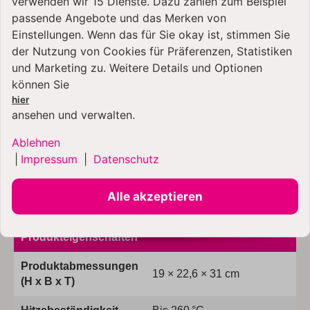
verwenden wir 15 Dienste. Dazu zählen zum Beispiel
Artisan
4,8 Liter
5KSM150
passende Angebote und das Merken von
Artisan
4,8 Liter
5KSM156
Einstellungen. Wenn das für Sie okay ist, stimmen Sie
der Nutzung von Cookies für Präferenzen, Statistiken
Artisan
4,8 Liter
5KSM175PS
und Marketing zu. Weitere Details und Optionen
können Sie
Artisan
4,8 Liter
5KSM180
hier
ansehen und verwalten.
Artisan
4,8 Liter
5KSM185PS
Ablehnen
Artisan By You
4,7 Liter
5KSM193
|
Impressum
|
Datenschutz
Artisan
4,8 Liter
5KSM195PS
Alle akzeptieren
Artisan
4,8 Liter
KSM200
Produkteigenschaften
Produktabmessungen
19 × 22,6 × 31 cm
(H x B x T)