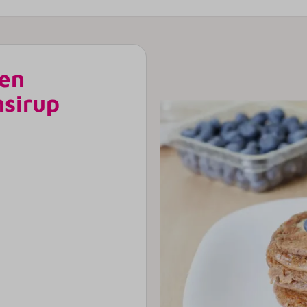
hen
sirup