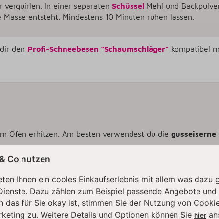
r verquirlen. In einer separaten
Schüssel
Mehl und Backpulver
 Masse entsteht. Mindestens 10 Minuten ruhen lassen.
 dir den
Profi-Schneebesen “Schaumschläger”
kompatibel mi
im Ofen erhitzen. Am besten verwendest du die
gusseiserne
der Pfannkuchen goldbraun, aufgegangen und in der Mitte fest
 & Co nutzen
ten Ihnen ein cooles Einkaufserlebnis mit allem was dazu 
Dienste. Dazu zählen zum Beispiel passende Angebote und
n das für Sie okay ist, stimmen Sie der Nutzung von Cookie
rketing zu. Weitere Details und Optionen können Sie
an
hier
n Beeren erst fertig, wenn der gemischte Beerensirup fertig 