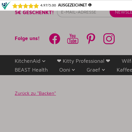
E-
5€ GESCHENKT!
NEWSLE
Mail-
Adresse
Folge uns!
KitchenAid
❤ Kitty Professional ❤
Wilf
BEAST Health
Ooni
Graef
Kaffe
Zurück
zu "Backen"