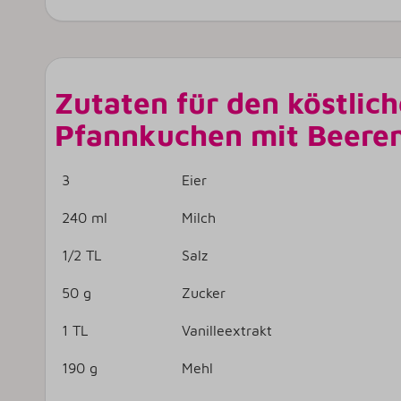
Zutaten für den köstlic
Pfannkuchen mit Beeren
3
Eier
240 ml
Milch
1/2 TL
Salz
50 g
Zucker
1 TL
Vanilleextrakt
190 g
Mehl