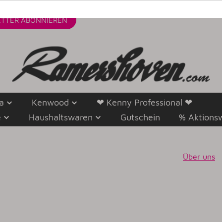
TTER
ABONNIEREN
a
Kenwood
❤ Kenny Professional ❤
e
Haushaltswaren
Gutschein
% Aktions
Über uns