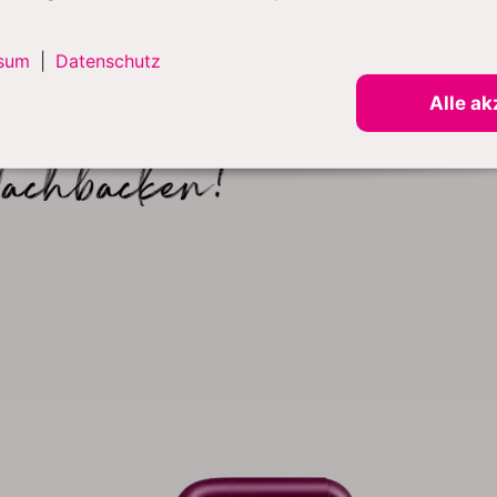
ickt, aber die Beeren noch zu sehen sind. Warm über einem 
sum
|
Datenschutz
Alle ak