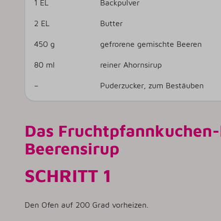
1 EL
Backpulver
2 EL
Butter
450 g
gefrorene gemischte Beeren
80 ml
reiner Ahornsirup
–
Puderzucker, zum Bestäuben
Das Fruchtpfannkuchen-R
Beerensirup
SCHRITT 1
Den Ofen auf 200 Grad vorheizen.