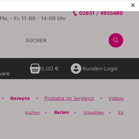
✕
Verkaufsberatung
02651 / 4955480
Mo. - Fr. 11:00 - 14:00 Uhr
0,00 €
Kunden-Login
ware
•
Rezepte
•
Produkte im Vergleich
•
Videos
K
ochen
•
Backen
•
Smoothies
•
Eis