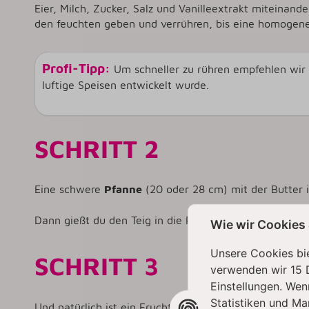
Eier, Milch, Zucker, Salz und Vanilleextrakt miteinande
den feuchten geben und verrühren, bis eine homogene
Profi-Tipp:
Um schneller zu rühren empfehlen wir
luftige Speisen entwickelt wurde.
SCHRITT 2
Eine schwere
Pfanne
(20 oder 28 cm) mit der Butter 
Dann gießt du den Teig in die Pfanne und backst, bis 
Wie wir Cookies
Unsere Cookies bie
SCHRITT 3
verwenden wir 15 
Einstellungen. Wen
Statistiken und Ma
Und natürlich ist ein Fruchtpfannkuchen mit gemischte