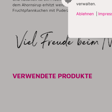
verwalten.
dem Ahornsirup erhitzt werden, bis die Mischung eind
Fruchtpfannkuchen mit Puderzucker bestäuben.
Ablehnen
|
Impres
VERWENDETE PRODUKTE