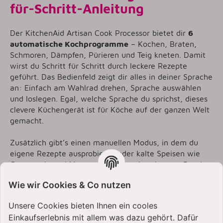
für-Schritt-Anleitung
Der KitchenAid Artisan Cook Processor bietet dir
6
automatische Kochprogramme
– Kochen, Braten,
Schmoren, Dämpfen, Pürieren und Teig kneten. Damit
wirst du Schritt für Schritt durch leckere Rezepte
geführt. Das Bedienfeld zeigt dir alles in deiner Sprache
an: Einfach am Wahlrad drehen, Sprache auswählen
und loslegen. Egal, welche Sprache du sprichst, dieses
clevere Küchengerät ist für Köche auf der ganzen Welt
gemacht.
Zusätzlich gibt’s einen manuellen Modus, in dem du
eigene Rezepte ausprobieren oder kalte Speisen wie
Guacamole und Mayonnaise zubereiten kannst. Damit
kannst du die Einstellungen ganz einfach an dein
Wie wir Cookies & Co nutzen
Rezept anpassen.
Unsere Cookies bieten Ihnen ein cooles
Einkaufserlebnis mit allem was dazu gehört. Dafür