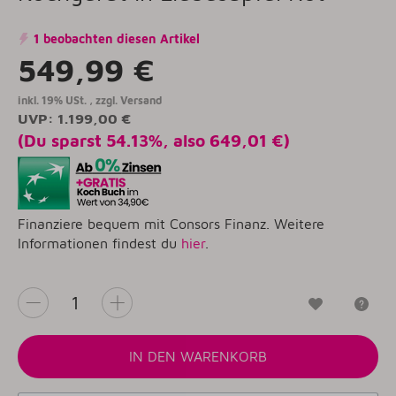
1 beobachten diesen Artikel
549,99 €
inkl. 19% USt. , zzgl.
Versand
UVP
:
1.199,00 €
(Du sparst
54.13%
, also
649,01 €
)
Finanziere bequem mit Consors Finanz. Weitere
Informationen findest du
hier
.
Wunschzet
Fr
IN DEN WARENKORB