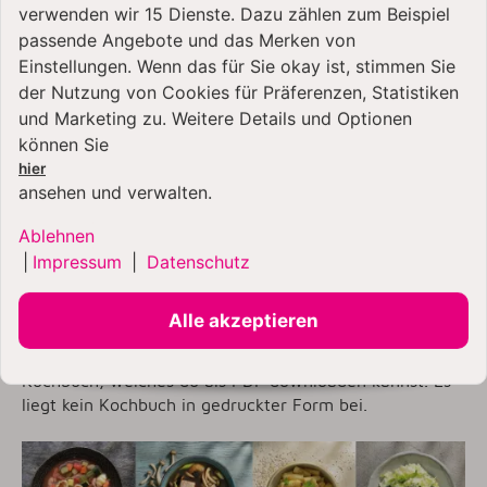
verwenden wir 15 Dienste. Dazu zählen zum Beispiel
passende Angebote und das Merken von
Einstellungen. Wenn das für Sie okay ist, stimmen Sie
der Nutzung von Cookies für Präferenzen, Statistiken
und Marketing zu. Weitere Details und Optionen
können Sie
hier
ansehen und verwalten.
Ablehnen
Rezeptinspiration als PDF für
|
Impressum
|
Datenschutz
deinen KitchenAid Cook
Processor
Alle akzeptieren
Für Inspirationen bieten wir dir zusätzlich ein
Kochbuch, welches du als PDF downloaden kannst. Es
liegt kein Kochbuch in gedruckter Form bei.