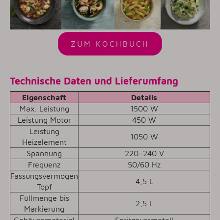
ZUM KOCHBUCH
Technische Daten und Lieferumfang
Eigenschaft
Details
Max. Leistung
1500 W
Leistung Motor
450 W
Leistung
1050 W
Heizelement
Spannung
220–240 V
Frequenz
50/60 Hz
Fassungsvermögen
4,5 L
Topf
Füllmenge bis
2,5 L
Markierung
Gehäusematerial
Spritzgussmetall