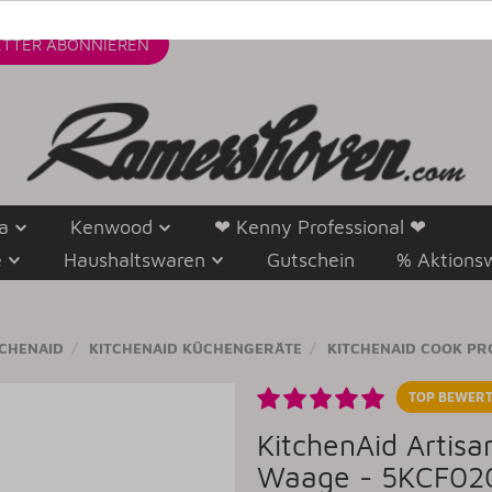
TTER
ABONNIEREN
a
Kenwood
❤ Kenny Professional ❤
e
Haushaltswaren
Gutschein
% Aktions
TCHENAID
KITCHENAID KÜCHENGERÄTE
KITCHENAID COOK P
TOP BEWERT
KitchenAid Artisa
Waage - 5KCF020