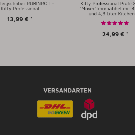
1 Teigschaber RUBINROT -
Kitty Professional Profi-
Kitty Professional
'Mover' kompatibel mit 4,
und 4,8 Liter Kitchen
13,99 €
*
24,99 €
*
VERSANDARTEN