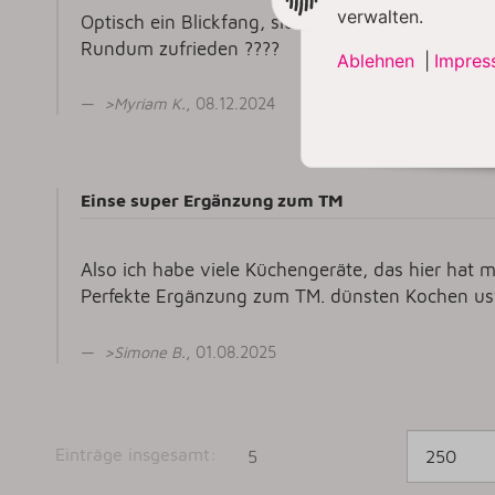
verwalten.
Optisch ein Blickfang, sie macht ihren Job sehr g
Rundum zufrieden ????
Ablehnen
|
Impres
>
Myriam K
.
, 08.12.2024
Einse super Ergänzung zum TM
Also ich habe viele Küchengeräte, das hier hat m
Perfekte Ergänzung zum TM. dünsten Kochen usw
>
Simone B
.
, 01.08.2025
Einträge insgesamt:
5