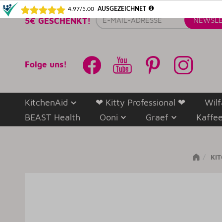
E-
5€ GESCHENKT!
NEWSLE
Mail-
Adresse
Folge uns!
KitchenAid
❤ Kitty Professional ❤
Wilf
BEAST Health
Ooni
Graef
Kaffe
KI