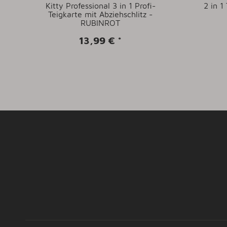
Kitty Professional 3 in 1 Profi-
2 in 
Teigkarte mit Abziehschlitz -
RUBINROT
13,99 €
*