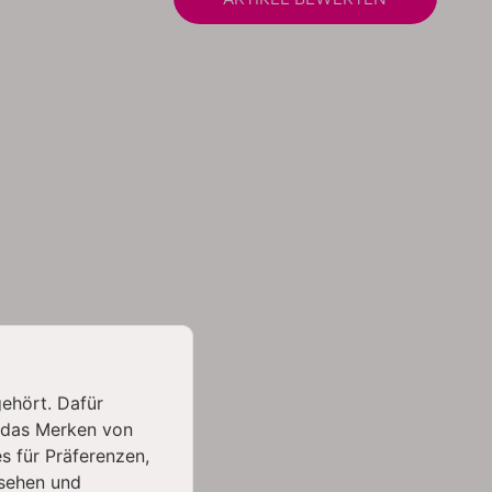
gehört. Dafür
 das Merken von
s für Präferenzen,
sehen und