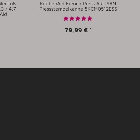
Gleitfuß
KitchenAid French Press ARTISAN
K
3 / 4,7
Pressstempelkanne 5KCM0512ESS
Aid
79,99 €
*