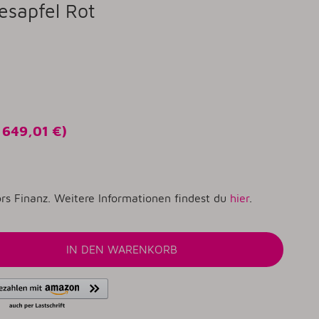
esapfel Rot
o
649,01 €
)
rs Finanz. Weitere Informationen findest du
hier
.
IN DEN WARENKORB