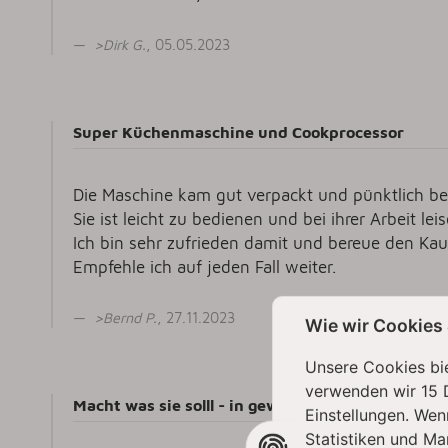
>
Dirk G
.
, 05.05.2023
Super Küchenmaschine und Cookprocessor
Die Maschine kam gut verpackt und pünktlich bei
Sie ist leicht zu bedienen und bei ihrer Arbeit le
Ich bin sehr zufrieden damit und bereue den Kauf
Empfehle ich auf jeden Fall weiter.
>
Bernd P
.
, 27.11.2023
Wie wir Cookies
Unsere Cookies bie
verwenden wir 15 
Macht was sie solll - in gewohnter KitchenAid Pe
Einstellungen. Wen
Statistiken und Ma