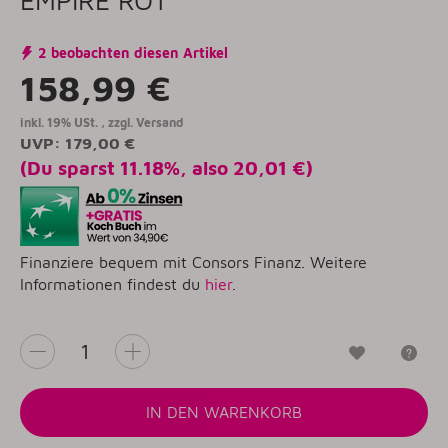
2 beobachten diesen Artikel
158,99 €
inkl. 19% USt. , zzgl.
Versand
UVP
:
179,00 €
(Du sparst
11.18%
, also
20,01 €
)
Finanziere bequem mit Consors Finanz. Weitere
Informationen findest du
hier
.
Wunschzet
Fr
IN DEN WARENKORB