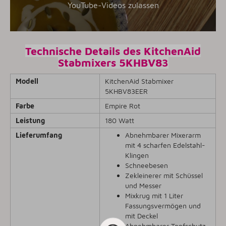
YouTube-Videos zulassen
Technische Details des KitchenAid
Stabmixers 5KHBV83
Modell
KitchenAid Stabmixer
5KHBV83EER
Farbe
Empire Rot
Leistung
180 Watt
Lieferumfang
Abnehmbarer Mixerarm
mit 4 scharfen Edelstahl-
Klingen
Schneebesen
Zekleinerer mit Schüssel
und Messer
Mixkrug mit 1 Liter
Fassungsvermögen und
mit Deckel
Abnehmbarer Topfschutz.