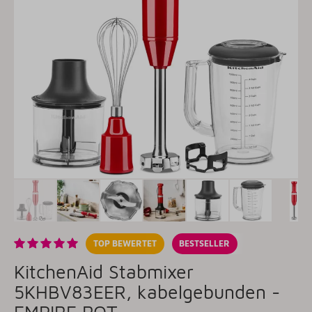
TOP BEWERTET
BESTSELLER
KitchenAid Stabmixer
5KHBV83EER, kabelgebunden -
EMPIRE ROT