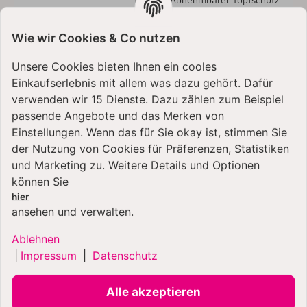
Umdrehungen /
825 - 11.600
Wie wir Cookies & Co nutzen
Minute (im Leerlauf)
Abmessungen H x B x
41,4 x 9,05 x 6,35 cm
Unsere Cookies bieten Ihnen ein cooles
T (inklusive Mischarm)
Einkaufserlebnis mit allem was dazu gehört. Dafür
Länge Mischarm
20,3 cm
verwenden wir 15 Dienste. Dazu zählen zum Beispiel
Kabellänge
152,5 cm
passende Angebote und das Merken von
Einstellungen. Wenn das für Sie okay ist, stimmen Sie
Netzspannung
220 - 240 V
der Nutzung von Cookies für Präferenzen, Statistiken
Frequenz
50/60 Hz
und Marketing zu. Weitere Details und Optionen
können Sie
hier
ansehen und verwalten.
KUNDEN KAUFTEN DAZU
FOLGENDE ARTIKEL:
Ablehnen
|
Impressum
|
Datenschutz
Alle akzeptieren