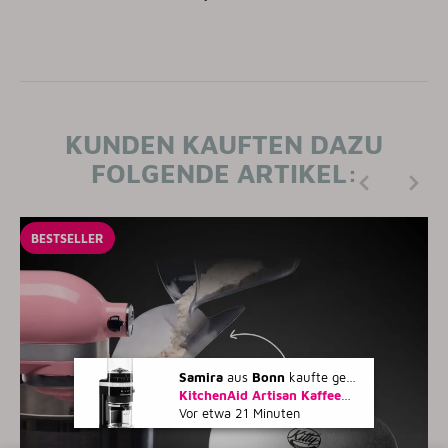
KUNDEN KAUFTEN DAZU
FOLGENDE ARTIKEL:
BESTSELLER
Samira
aus
Bonn
kaufte gerade
KitchenAid Artisan Kaffeemühle - ONYX SCHWARZ
Vor etwa 21 Minuten