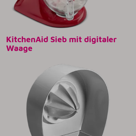
KitchenAid Sieb mit digitaler
Waage