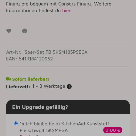
Finanziere bequem mit Consors Finanz. Weitere
Informationen findest du
hier
.
Wunschzettel
Frage zum Artikel
Art-Nr.: Spar-Set FB 5KSM185PSECA
EAN: 5413184120962
Sofort lieferbar!
1 - 3 Werktage
Lieferzeit:
Ein Upgrade gefällig?
1x Ich bleibe beim KitchenAid Kunststoff-
Fleischwolf 5KSMFGA
0,00 €