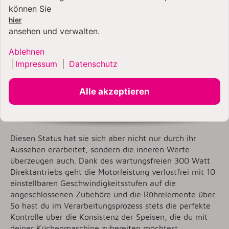
Die Artisan 4,8 Liter
können Sie
Küchenmaschine
hier
ansehen und verwalten.
Hier ist das neue Modell 5KSM185 der Stilikone von
KitchenAid: Die wunderschöne Artisan 4,8 Liter
Ablehnen
Küchenmaschine mit gebürsteter Edelstahl-
|
Impressum
|
Datenschutz
Rührschüssel und spülmaschinenfesten Rührelementen
aus Edelstahl. Eine KitchenAid Artisan ist nicht nur die
Alle akzeptieren
meistverkaufte Küchenmaschine auf unserem
Planeten, sondern mit ihrem mehrfach prämierten
Design ein echter Klassiker.
Diesen Status hat sie sich aber nicht nur durch ihr
Aussehen erarbeitet, sondern die inneren Werte
überzeugen auch. Dank des wartungsfreien 300 Watt
Direktantriebs geht die Motorleistung verlustfrei mit 10
einstellbaren Geschwindigkeitsstufen auf die
angeschlossenen Zubehöre und die Rührelemente über.
So hast du im Verarbeitungsprozess stets die perfekte
Kontrolle über die Konsistenz der Speisen, die du mit
deiner Küchenmaschine zubereiten möchtest.