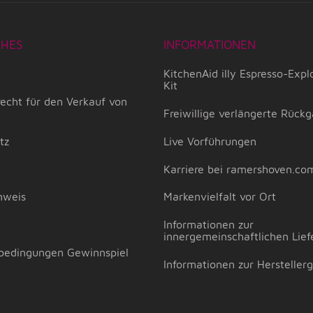
CHES
INFORMATIONEN
KitchenAid illy Espresso-Expl
Kit
echt für den Verkauf von
Freiwillige verlängerte Rückg
tz
Live Vorführungen
Karriere bei ramershoven.co
nweis
Markenvielfalt vor Ort
m
Informationen zur
innergemeinschaftlichen Lief
bedingungen Gewinnspiel
Informationen zur Hersteller