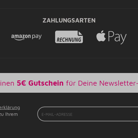
ZAHLUNGSARTEN
einen
5€ Gutschein
für Deine Newslette
erklärung
E-
zu Ihrem
Mail-
Adresse