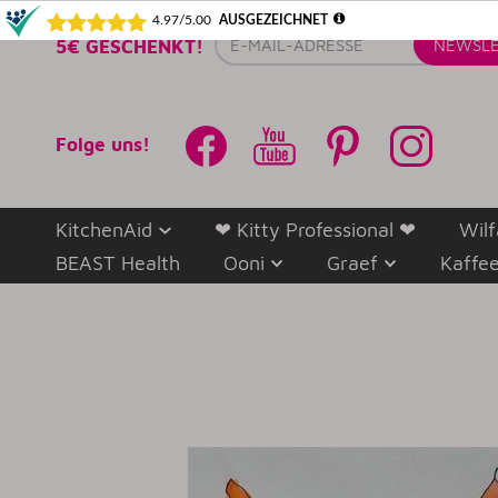
E-
5€ GESCHENKT!
NEWSLE
Mail-
Adresse
Folge uns!
KitchenAid
❤ Kitty Professional ❤
Wilf
BEAST Health
Ooni
Graef
Kaffe