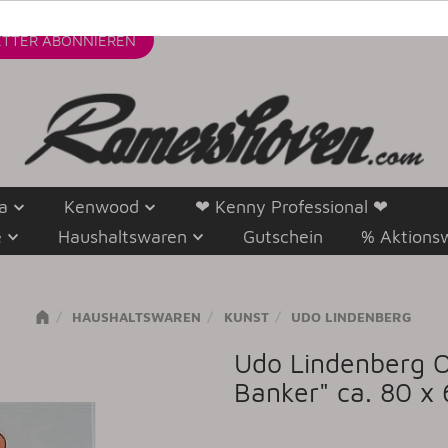
TTER
ABONNIEREN
a
Kenwood
❤ Kenny Professional ❤
e
Haushaltswaren
Gutschein
% Aktions
HAUSHALTSWAREN
KUNST
UDO LINDENBERG
Udo Lindenberg Or
Banker" ca. 80 x 