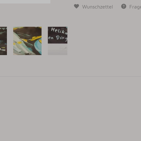
Wunschzettel
Frag