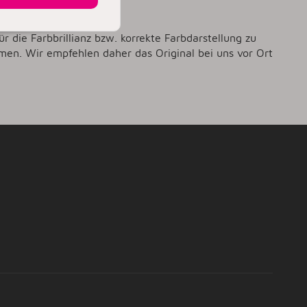
ür die Farbbrillianz bzw. korrekte Farbdarstellung zu
men. Wir empfehlen daher das Original bei uns vor Ort