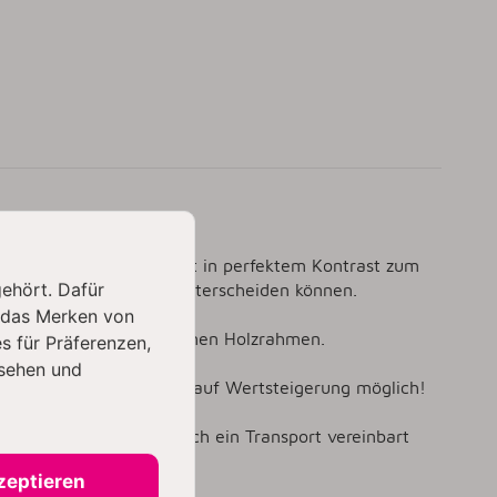
z des Hintergrundes steht in perfektem Kontrast zum
gehört. Dafür
inem Original-Aquarell unterscheiden können.
 das Merken von
hochwertigen silberfarbenen Holzrahmen.
s für Präferenzen,
sehen und
rafie sehr gute Chancen auf Wertsteigerung möglich!
.
Gerne kann jedoch auch ein Transport vereinbart
zeptieren