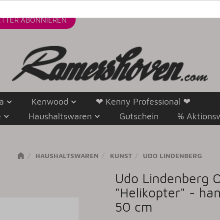
TTER
ABONNIEREN
a
Kenwood
❤ Kenny Professional ❤
e
Haushaltswaren
Gutschein
% Aktions
HAUSHALTSWAREN
KUNST
UDO LINDENBERG
Udo Lindenberg Or
"Helikopter" - han
50 cm