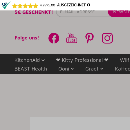
E-
5€ GESCHENKT!
NEWSLE
Mail-
Adresse
Folge uns!
KitchenAid
❤ Kitty Professional ❤
Wilf
BEAST Health
Ooni
Graef
Kaffe