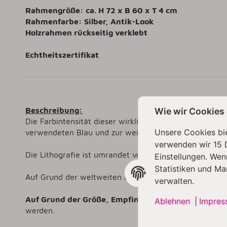
Rahmengröße: ca. H 72 x B 60 x T 4 cm
Rahmenfarbe: Silber, Antik-Look
Holzrahmen rückseitig verklebt
Echtheitszertifikat
Beschreibung:
Wie wir Cookies
Die Farbintensität dieser wirklich hochwertigen digit
Unsere Cookies bie
verwendeten Blau und zur weißen Schrift. Sie werden v
verwenden wir 15 
Die Lithografie ist umrandet von einem Doppel-Passep
Einstellungen. Wen
Statistiken und Ma
Auf Grund der weltweiten Limitierung der Lithografie
verwalten.
Auf Grund der Größe, Empfindlichkeit und des hohe
Ablehnen
|
Impres
werden.