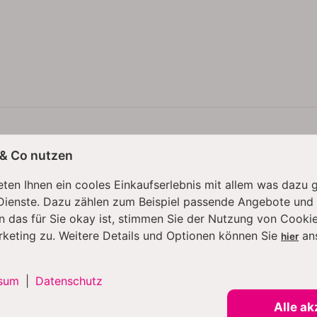
 & Co nutzen
alen Farblithographie ist beeindruckend! Das intensive Schwar
ten Ihnen ein cooles Einkaufserlebnis mit allem was dazu 
ermutlich auf den ersten Blick die Lithographie nicht von e
Dienste. Dazu zählen zum Beispiel passende Angebote und
artout und befindet sich in einem – rückseitig verklebten - 
n das für Sie okay ist, stimmen Sie der Nutzung von Cookie
rketing zu. Weitere Details und Optionen können Sie
an
hier
n von Udo Lindenberg, sind mit dem Erwerb dieser Farblithog
n Wertes, wird die persönliche Abholung vor Ort bevorzugt
sum
|
Datenschutz
Alle ak