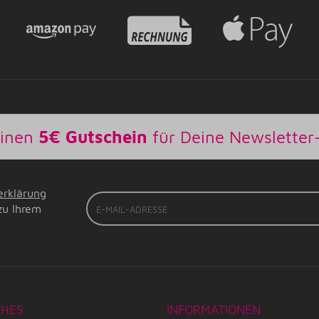
einen
5€ Gutschein
für Deine Newslette
erklärung
E-
zu Ihrem
Mail-
Adresse
CHES
INFORMATIONEN