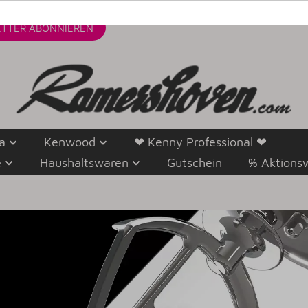
TTER
ABONNIEREN
a
Kenwood
❤ Kenny Professional ❤
e
Haushaltswaren
Gutschein
% Aktions