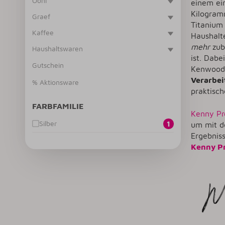
Ooni
einem ein
Kilogram
Graef
Titanium
Kaffee
Haushalte
mehr
zub
Haushaltswaren
ist. Dab
Gutschein
Kenwood 
Verarbe
% Aktionsware
praktisc
FARBFAMILIE
Kenny Pr
Silber
1
um mit d
Ergebniss
Kenny Pr