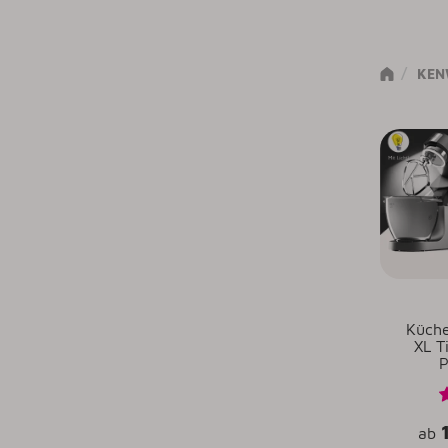
KEN
Küch
XL T
P
ab