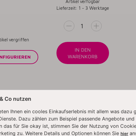
Artikel verfügbar
Lieferzeit: 1 - 3 Werktage
tikel vergriffen
IN DEN
WARENKORB
NFIGURIEREN
m: Die XL Klasse Chef Titan
 & Co nutzen
ten Ihnen ein cooles Einkaufserlebnis mit allem was dazu 
Dienste. Dazu zählen zum Beispiel passende Angebote und
bei dieser Küchenmaschine Spaß. Schneebesen, Flachrührer, 
n das für Sie okay ist, stimmen Sie der Nutzung von Cookie
r beste Ergebnisse und eine schnelle Zubereitung. Die Gesch
rketing zu. Weitere Details und Optionen können Sie
an
bot ab. Und mit der LED-Beleuchtung für die Rührschüssel en
hier