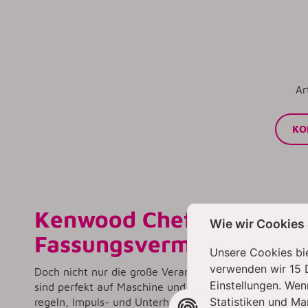
Ar
KO
Kenwood Chef XL Titaniu
Wie wir Cookies
Fassungsvermögen
Unsere Cookies bie
verwenden wir 15 
Doch nicht nur die große Verarbeitungsmenge macht 
Einstellungen. Wen
sind perfekt auf Maschine und Schüssel abgestimmt. Fü
Statistiken und Ma
regeln, Impuls- und Unterhebfunktion runden das Ange