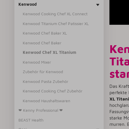
Kenwood
Kenwood Cooking Chef XL Connect
Kenwood Titanium Chef Patissier XL
Kenwood Chef Baker XL
Kenwood Chef Baker
Ken
Kenwood Chef XL Titanium
Tit
Kenwood Mixer
sta
Zubehör für Kenwood
Kenwood Pasta Zubehör
Das Kraf
Kenwood Cooking Chef Zubehör
perfekte
XL Tita
Kenwood Haushaltswaren
hochglanz
❤ Kenny Professional ❤
Fassungs
starke M
BEAST Health
murren. 