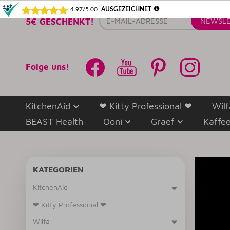
E-
5€ GESCHENKT!
NEWSLE
Mail-
Adresse
Folge uns!
KitchenAid
❤ Kitty Professional ❤
Wilf
BEAST Health
Ooni
Graef
Kaffe
KATEGORIEN
KitchenAid
❤ Kitty Professional ❤
Wilfa