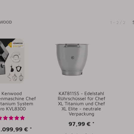
WOOD
1 - 2 / 2
Kenwood
KAT811SS - Edelstahl
enmaschine Chef
Rührschüssel für Chef
itanium System
XL Titanium und Chef
ro KVL8300
XL Elite - neutrale
Verpackung
97,99 €
*
1.099,99 €
*