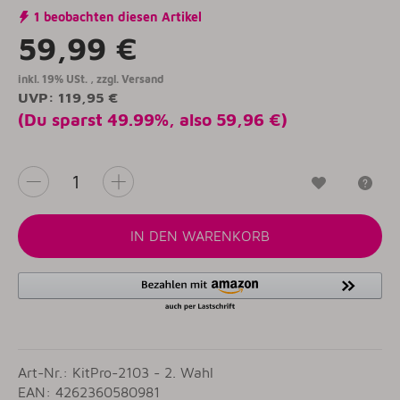
1 beobachten diesen Artikel
59,99 €
inkl. 19% USt. , zzgl.
Versand
UVP
:
119,95 €
(Du sparst
49.99%
, also
59,96 €
)
Wunschzet
Fr
IN DEN WARENKORB
Art-Nr.: KitPro-2103 - 2. Wahl
EAN: 4262360580981