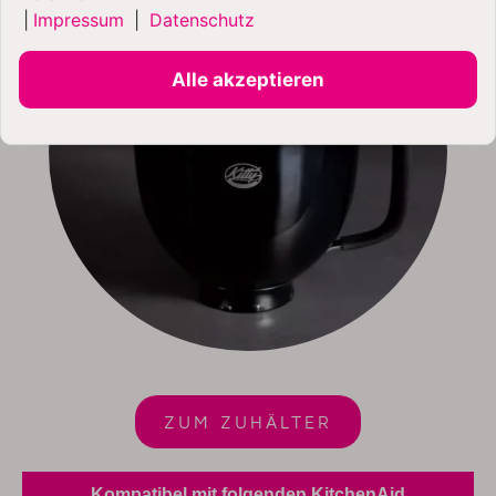
|
Impressum
|
Datenschutz
Alle akzeptieren
ZUM ZUHÄLTER
Kompatibel mit folgenden KitchenAid