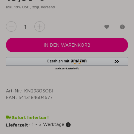
inkl. 19% USt. , zzgl.
Versand
Wunschzet
Fr
IN DEN WARENKORB
Art-Nr.: KN298OSOBI
EAN: 5413184604677
Sofort lieferbar!
1 - 3 Werktage
Lieferzeit: