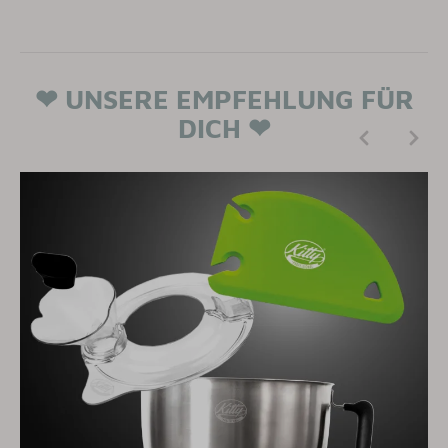
❤
UNSERE EMPFEHLUNG FÜR
DICH
❤