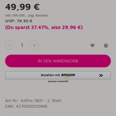
49,99 €
inkl. 19% USt. , zzgl.
Versand
UVP
:
79,95 €
(Du sparst
37.47%
, also
29,96 €
)
Wunschzet
Fr
IN DEN WARENKORB
Art-Nr.: KitPro-1801 - 2. Wahl
EAN: 4270000010446