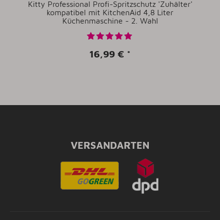
Kitty Professional Profi-Spritzschutz 'Zuhälter'
kompatibel mit KitchenAid 4,8 Liter
Küchenmaschine - 2. Wahl
16,99 €
*
VERSANDARTEN