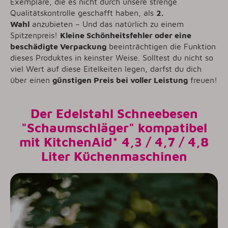
Exemplare, die es nicht durch unsere strenge
Qualitätskontrolle geschafft haben, als
2.
Wahl
anzubieten – Und das natürlich zu einem
Spitzenpreis!
Kleine Schönheitsfehler oder eine
beschädigte Verpackung
beeinträchtigen die Funktion
dieses Produktes in keinster Weise. Solltest du nicht so
viel Wert auf diese Eitelkeiten legen, darfst du dich
über einen
günstigen Preis bei voller Leistung
freuen!
Der Edelstahl Schneebesen
"Schaumschläger" kompatibel
mit KitchenAid* 4,3 / 4,7 / 4,8
Liter Küchenmaschinen