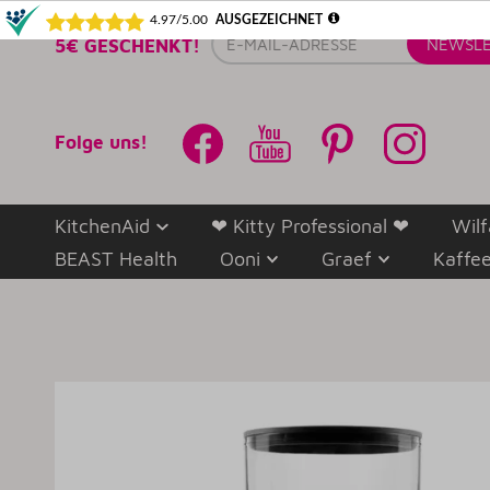
E-
5€ GESCHENKT!
NEWSLE
Mail-
Adresse
Folge uns!
KitchenAid
❤ Kitty Professional ❤
Wilf
BEAST Health
Ooni
Graef
Kaffe