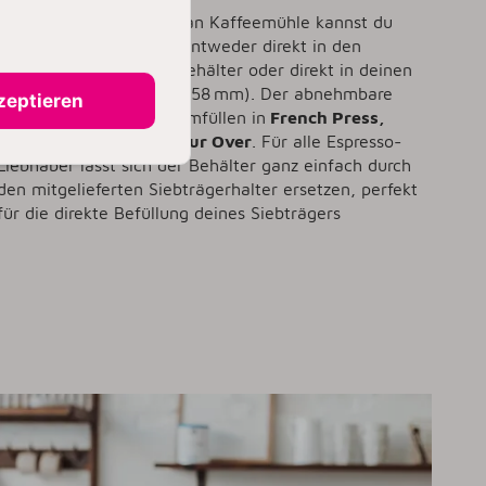
Mit der KitchenAid Artisan Kaffeemühle kannst du
ganz flexibel mahlen – entweder direkt in den
mitgelieferten Auffangbehälter oder direkt in deinen
Siebträger (54 mm oder 58 mm). Der abnehmbare
zeptieren
Behälter ist ideal zum Umfüllen in
French Press,
Filtermaschine
oder
Pour Over
. Für alle Espresso-
Liebhaber lässt sich der Behälter ganz einfach durch
den mitgelieferten Siebträgerhalter ersetzen, perfekt
für die direkte Befüllung deines Siebträgers