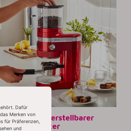
gehört. Dafür
 das Merken von
Integrierter, verstellbarer
s für Präferenzen,
Siebträgerhalter
sehen und