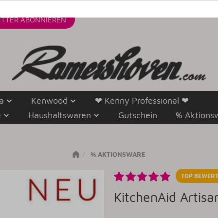
TTER
ABONNIEREN
a
Kenwood
❤ Kenny Professional ❤
e
Haushaltswaren
Gutschein
% Aktions
% AKTIONSWARE
TOP BEWERT
KitchenAid Artis