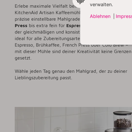
verwalten.
Erlebe maximale Vielfalt beim Mahlen: Die neue
KitchenAid Artisan Kaffeemühle bietet dir satte 70
Ablehnen
|
Impres
präzise einstellbare Mahlgrade – von grob für
French
Press
bis extra fein für
Espresso
oder
Mokka
. Dank
der gleichmäßigen und konsistenten Mahlung ist sie
ideal für alle Zubereitungsarten: Ob Siebträger-
Espresso, Brühkaffee, French Press oder Cold Brew –
mit dieser Mühle sind deiner Kreativität keine Grenzen
gesetzt.
Wähle jeden Tag genau den Mahlgrad, der zu deiner
Lieblingszubereitung passt.