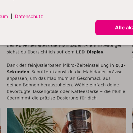
Mit dem integrierten
Mahlzeit-Timer
legst du genau
fest, wie viele Sekunden die Kaffeemühle mahlen soll.
sum
|
Datenschutz
So erhältst du bei jeder Anwendung konstant die
gleiche Menge Kaffeepulver – perfekt abgestimmt auf
Alle ak
deine bevorzugte Zubereitungsart. Direkt unter dem
Bohnenbehälter stellst du den Mahlgrad ein, oberhalb
des Pulverbehälters die Mahldauer. Alle Einstellungen
siehst du übersichtlich auf dem
LED-Display
.
Dank der feinjustierbaren Mikro-Zeiteinstellung in
0,2-
Sekunden
-Schritten kannst du die Mahldauer präzise
anpassen, um das Maximum an Geschmack aus
deinen Bohnen herauszuholen. Wähle einfach deine
bevorzugte Tassengröße oder Kaffeestärke – die Mühle
übernimmt die präzise Dosierung für dich.