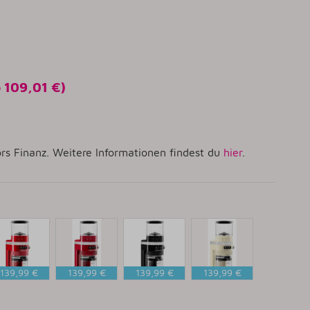
o
109,01 €
)
rs Finanz. Weitere Informationen findest du
hier
.
139,99 €
139,99 €
139,99 €
139,99 €
ebesapfel
Empire
Onyx
Creme