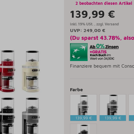
2 beobachten diesen Artikel
139,99 €
inkl. 19% USt. , zzgl.
Versand
UVP
:
249,00 €
(Du sparst
43.78%
, als
Finanziere bequem mit Conso
Farbe
139,99 €
139,99 €
Medaillon
Dunkelgrau
Li