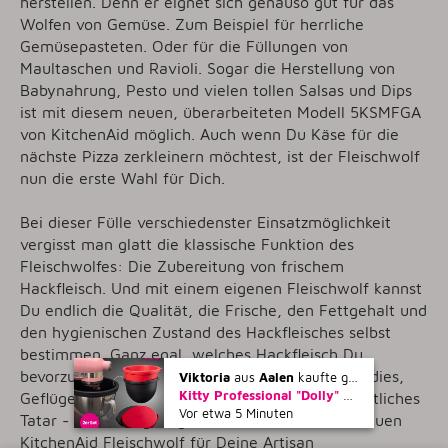
herstellen. Denn er eignet sich genauso gut für das
Wolfen von Gemüse. Zum Beispiel für herrliche
Gemüsepasteten. Oder für die Füllungen von
Maultaschen und Ravioli. Sogar die Herstellung von
Babynahrung, Pesto und vielen tollen Salsas und Dips
ist mit diesem neuen, überarbeiteten Modell 5KSMFGA
von KitchenAid möglich. Auch wenn Du Käse für die
nächste Pizza zerkleinern möchtest, ist der Fleischwolf
nun die erste Wahl für Dich.
Bei dieser Fülle verschiedenster Einsatzmöglichkeit
vergisst man glatt die klassische Funktion des
Fleischwolfes: Die Zubereitung von frischem
Hackfleisch. Und mit einem eigenen Fleischwolf kannst
Du endlich die Qualität, die Frische, den Fettgehalt und
den hygienischen Zustand des Hackfleisches selbst
bestimmen. Ganz egal, welches Hackfleisch Du
bevorzugst: Ob Rind für saftige Hamburger-Paddies,
Viktoria
aus
Aalen
kaufte gerade
Kitty Professional "Dolly" 2er Set Profi-Schüsseleinsätze mit Deckel kompatibel mit KitchenAid 4,7 und 4,8 Liter Rührschüsseln
Geflügel für magere Bouillonklöße, Lachs für köstliches
Vor etwa 5 Minuten
Tatar - das alles gelingt Dir ruckzuck mit dem neuen
KitchenAid Fleischwolf für Deine Artisan