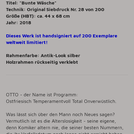
Titel: "Bunte Wäsche"
Technik: Original Siebdruck Nr. 28 von 200
Größe (HBT): ca. 44 x 68 cm
Jahr: 2018
Dieses Werk ist handsigniert auf 200 Exemplare
weltweit limitiert!
Rahmenfarbe: Antik-Look silber
Holzrahmen rückseitig verklebt
OTTO - der Name ist Programm:
Ostfriesisch Temperamentvoll Total Onverwüstlich.
Was lässt sich über den Mann noch Neues sagen?
Vermutlich ist es die Alterslosigkeit - seine eigene,
denn Komiker altern nie, die seiner besten Nummern,
die ihr Verfallsdatum noch lange nicht erreicht haben