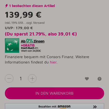
1 beobachten diesen Artikel
139,99 €
inkl. 19% USt. , zzgl.
Versand
UVP
:
179,00 €
(Du sparst
21.79%
, also
39,01 €
)
Finanziere bequem mit Consors Finanz. Weitere
Informationen findest du
hier
.
Wunschzet
Fr
IN DEN WARENKORB