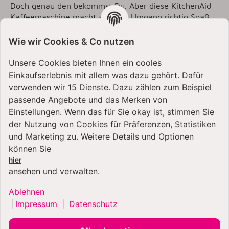
Doch genau den bekommst Du. Aber diese KitchenAid
Kaffeemaschine macht auch im Umgang richtig Spaß.
Da ist zum Beispiel der abnehmbare Wassertank, für
besonders einfaches Einfüllen ohne zu kleckern. Oder
Wie wir Cookies & Co nutzen
der goldfarbene Dauerfilter, bei dem Du Dir die
Filtertüten sparen kannst. Das uns mehr - mit der
Unsere Cookies bieten Ihnen ein cooles
neuen KitchenAid Kaffeemaschine.
Einkaufserlebnis mit allem was dazu gehört. Dafür
verwenden wir 15 Dienste. Dazu zählen zum Beispiel
passende Angebote und das Merken von
Einstellungen. Wenn das für Sie okay ist, stimmen Sie
der Nutzung von Cookies für Präferenzen, Statistiken
TECHNISCHE DETAILS →
und Marketing zu. Weitere Details und Optionen
können Sie
hier
ansehen und verwalten.
KUNDEN KAUFTEN DAZU
Ablehnen
FOLGENDE ARTIKEL:
|
Impressum
|
Datenschutz