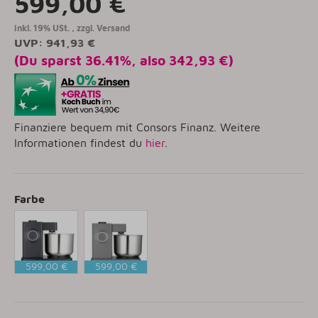
599,00 €
inkl. 19% USt. , zzgl.
Versand
UVP
:
941,93 €
(Du sparst
36.41%
, also
342,93 €
)
Finanziere bequem mit Consors Finanz. Weitere
Informationen findest du
hier
.
Farbe
599,00 €
599,00 €
Schwarz
Grau