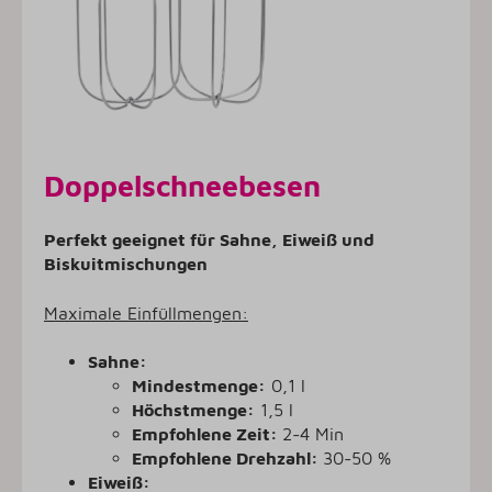
Doppelschneebesen
Perfekt geeignet für Sahne, Eiweiß und
Biskuitmischungen
Maximale Einfüllmengen:
Sahne:
Mindestmenge:
0,1 l
Höchstmenge:
1,5 l
Empfohlene Zeit:
2-4 Min
Empfohlene Drehzahl:
30-50 %
Eiweiß: