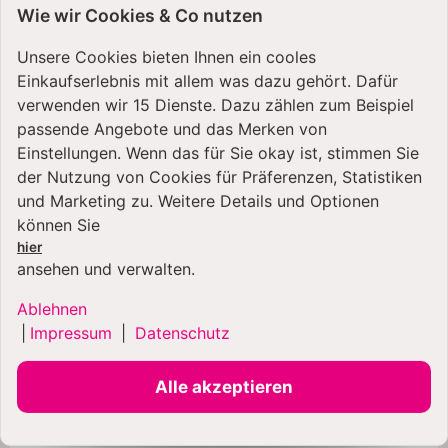
Wie wir Cookies & Co nutzen
Unsere Cookies bieten Ihnen ein cooles
Einkaufserlebnis mit allem was dazu gehört. Dafür
verwenden wir 15 Dienste. Dazu zählen zum Beispiel
passende Angebote und das Merken von
Einstellungen. Wenn das für Sie okay ist, stimmen Sie
der Nutzung von Cookies für Präferenzen, Statistiken
und Marketing zu. Weitere Details und Optionen
können Sie
Kompatibel mit
hier
Zubehörteilen von Kenwood
ansehen und verwalten.
Die Wilfa Probaker Serie lässt sich durch einen
Ablehnen
optionalen Werkzeug-Adapter noch vielseitiger
|
Impressum
|
Datenschutz
nutzen! Mit diesem Adapter kannst du nämlich
Zubehörteile mit dem "KAX-Anschluss" anderer
Alle akzeptieren
Marken verwenden. Wie zum Beispiel den
Fleischwolf
,
Slow Juicer
,
Pasta-Set
oder
Trommelraffel
.
So wird deine Wilfa Knetmaschine