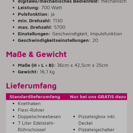
digitales/mechanisches Bedienfeld:
mechanisch
Leistung:
700 Watt
Pulsfunktion:
ja
min. Drehzahl:
1130
max. Drehzahl:
5700
Einstellungen:
Geschwindigkeit, Impulsfunktion
Geschwindigkeitseinstellungen:
20
Maße & Gewicht
Maße (H × L × B):
36cm x 42,5cm x 25cm
Gewicht:
16,1 kg
Lieferumfang
Standardlieferumfang
Nur bei uns GRATIS dazu
Knethaken
Flexi-Rührer
Doppelschneebesen
Pizzateigbox inkl.
7 Liter Edelstahl-
Deckel
Rührschüssel
Pizzateigschaber