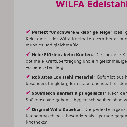
WILFA Edelstah
✔
Perfekt für schwere & klebrige Teige:
Ideal g
Keksteige – der Wilfa Knethaken verarbeitet au
mühelos und gleichmäßig.
✔
Hohe Effizienz beim Kneten:
Die spezielle Ko
optimale Kraftübertragung und ein gleichmäßige
vorbereiteten Teig.
✔
Robustes Edelstahl-Material:
Gefertigt aus 
besonders langlebig, formstabil und ideal für de
✔
Spülmaschinenfest & pflegeleicht:
Nach dem
Spülmaschine geben – hygienisch sauber ohne z
✔
Original Wilfa Zubehör:
Die perfekte Ergänzu
Küchenmaschine – besonders als Upgrade gegen
Knethaken.