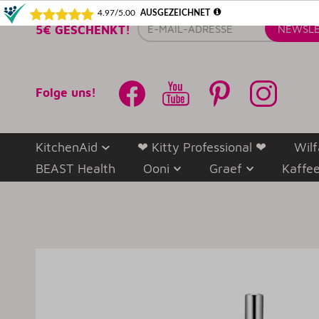
E-
5€ GESCHENKT!
NEWSLE
Mail-
Adresse
Folge uns!
KitchenAid
❤ Kitty Professional ❤
Wilf
BEAST Health
Ooni
Graef
Kaffe