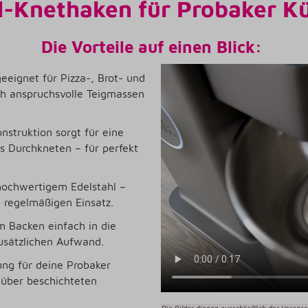
l-Knethaken für Probaker 
Die Vorteile auf einen Blick:
eeignet für Pizza-, Brot- und
ch anspruchsvolle Teigmassen
nstruktion sorgt für eine
s Durchkneten – für perfekt
hochwertigem Edelstahl –
n regelmäßigen Einsatz.
 Backen einfach in die
usätzlichen Aufwand.
ng für deine Probaker
über beschichteten