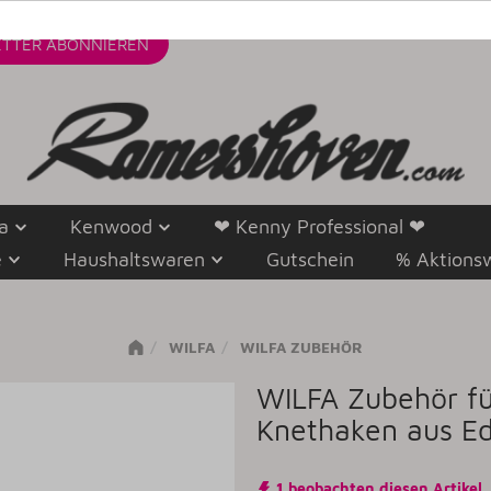
TTER
ABONNIEREN
a
Kenwood
❤ Kenny Professional ❤
e
Haushaltswaren
Gutschein
% Aktions
WILFA
WILFA ZUBEHÖR
WILFA Zubehör f
Knethaken aus Ed
1 beobachten diesen Artikel