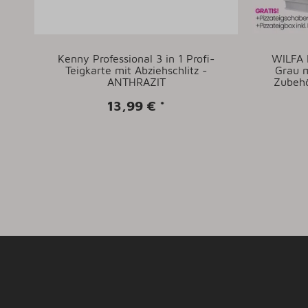
0
Kenny Professional 3 in 1 Profi-
WILFA
Teigkarte mit Abziehschlitz -
Grau m
.
ANTHRAZIT
Zubehö
er
13,99 €
*