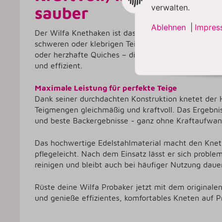
verwalten.
sauber
Ablehnen
|
Impres
Der Wilfa Knethaken ist das unverzichtbare Zubehör
schweren oder klebrigen Teigen arbeiten. Ob knuspri
oder herzhafte Quiches – dieser Knethaken übernim
und effizient.
Maximale Leistung für perfekte Teige
Dank seiner durchdachten Konstruktion knetet der 
Teigmengen gleichmäßig und kraftvoll. Das Ergebnis
und beste Backergebnisse - ganz ohne Kraftaufwan
Das hochwertige Edelstahlmaterial macht den Knet
pflegeleicht. Nach dem Einsatz lässt er sich proble
reinigen und bleibt auch bei häufiger Nutzung daue
Rüste deine Wilfa Probaker jetzt mit dem originale
und genieße effizientes, komfortables Kneten auf P