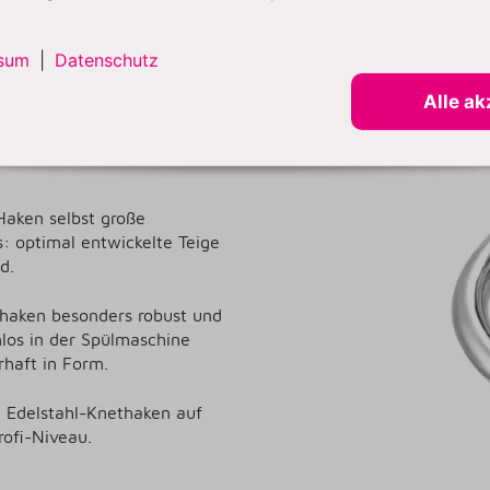
sum
|
Datenschutz
 für alle, die regelmäßig mit
ge Pizzateige, fluffige Brote
Alle ak
mt die Arbeit zuverlässig
Haken selbst große
: optimal entwickelte Teige
d.
haken besonders robust und
mlos in der Spülmaschine
rhaft in Form.
n Edelstahl-Knethaken auf
rofi-Niveau.