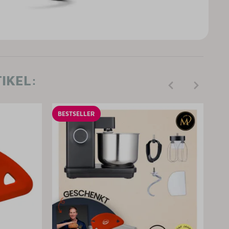
IKEL:
BESTSELLER
BE