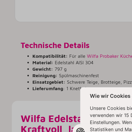
Technische Details
Kompatibilität:
Für alle
Wilfa Probaker Küc
Material:
Edelstahl AISI 304
Gewicht:
797 g
Reinigung:
Spülmaschinenfest
Einsatzgebiet:
Schwere Teige, Brotteige, Pizz
Lieferumfang
: 1 Knethaken
Wie wir Cookies
Unsere Cookies bie
verwenden wir 15 
Wilfa Edelstahl-Knetha
Einstellungen. Wen
Kraftvoll, langlebig & 
Statistiken und Ma