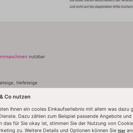
Die Bilder dienen ausschließlich der Verans
und nicht auf die abgebildete Wilfa Küchen
henmaschinen
nutzbar
ateige, Hefeteige
 & Co nutzen
ten Ihnen ein cooles Einkaufserlebnis mit allem was dazu 
Dienste. Dazu zählen zum Beispiel passende Angebote und
ken –
n das für Sie okay ist, stimmen Sie der Nutzung von Cookie
mühelos
rketing zu. Weitere Details und Optionen können Sie
an
hier