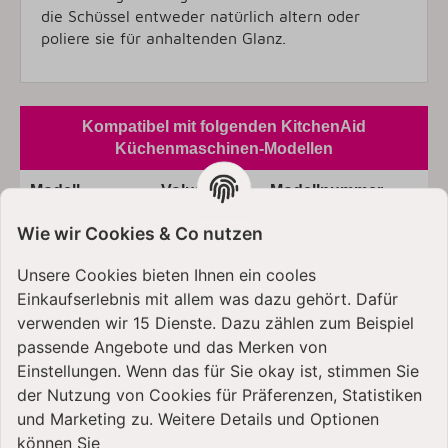
die Schüssel entweder natürlich altern oder
poliere sie für anhaltenden Glanz.
Kompatibel mit folgenden KitchenAid
Küchenmaschinen-Modellen
Modell
Volumen
Modellnummer
Wie wir Cookies & Co nutzen
Classic
4,3 Liter
5K45SS
Unsere Cookies bieten Ihnen ein cooles
Classic
4,3 Liter
5KSM45
Einkaufserlebnis mit allem was dazu gehört. Dafür
Ultra Power
4,3 Liter
KSM90
verwenden wir 15 Dienste. Dazu zählen zum Beispiel
passende Angebote und das Merken von
Ultra Power
4,3 Liter
5KSM95
Einstellungen. Wenn das für Sie okay ist, stimmen Sie
der Nutzung von Cookies für Präferenzen, Statistiken
Artisan
4,8 Liter
5KSM125
und Marketing zu. Weitere Details und Optionen
können Sie
Artisan
4,8 Liter
5KSM150