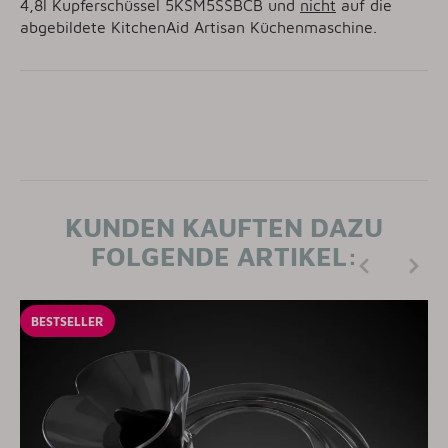
4,8l Kupferschüssel
5KSM5SSBCB
und
nicht
auf die
abgebildete KitchenAid Artisan Küchenmaschine.
KUNDEN KAUFTEN DAZU
FOLGENDE ARTIKEL:
BESTSELLER