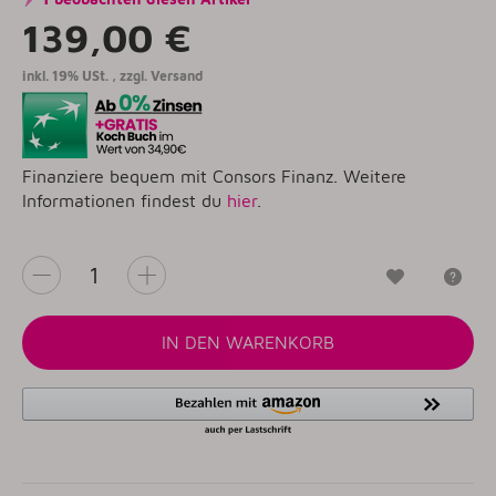
139,00 €
inkl. 19% USt. , zzgl.
Versand
Finanziere bequem mit Consors Finanz. Weitere
Informationen findest du
hier
.
Wunschzet
Fr
IN DEN WARENKORB