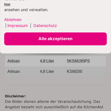
hier
Artisan
4,8 Liter
5KSM156
ansehen und verwalten.
Ablehnen
Artisan
4,8 Liter
5KSM175PS
|
Impressum
|
Datenschutz
Artisan
4,8 Liter
5KSM180
Alle akzeptieren
Artisan
4,8 Liter
5KSM185PS
Artisan By You
4,7 Liter
5KSM193
Artisan
4,8 Liter
5KSM195PS
Artisan
4,8 Liter
KSM200
Disclaimer:
Die Bilder dienen alleine der Veranschaulichung. Das
Angebot bezieht sich ausschließlich auf die KitchenAid