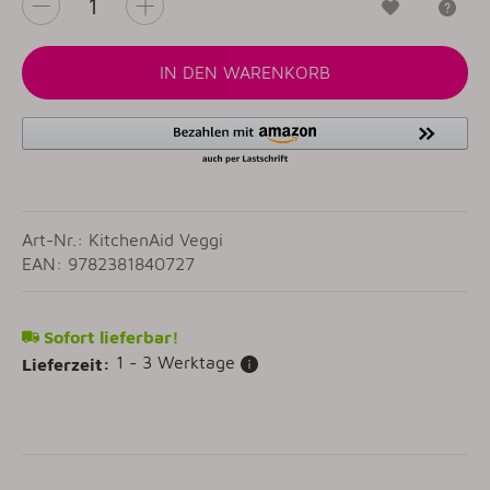
Wunschzet
Fr
IN DEN WARENKORB
Art-Nr.: KitchenAid Veggi
EAN: 9782381840727
Sofort lieferbar!
1 - 3 Werktage
Lieferzeit: