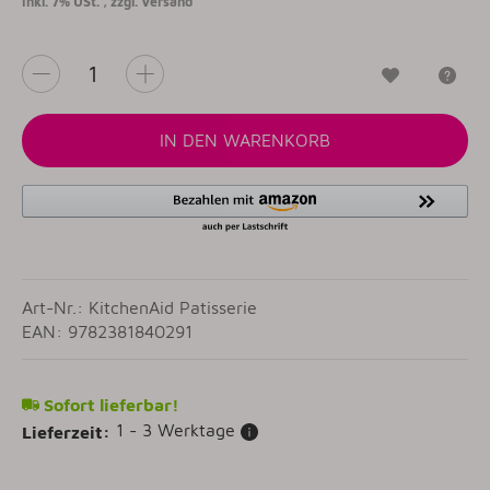
inkl. 7% USt. , zzgl.
Versand
Wunschzet
Fr
IN DEN WARENKORB
Art-Nr.: KitchenAid Patisserie
EAN: 9782381840291
Sofort lieferbar!
1 - 3 Werktage
Lieferzeit: