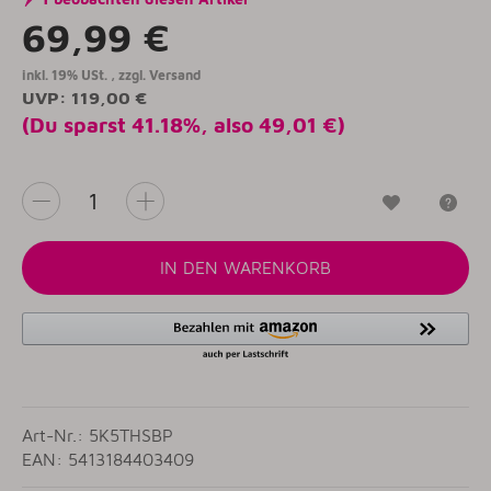
69,99 €
inkl. 19% USt. , zzgl.
Versand
UVP
:
119,00 €
(Du sparst
41.18%
, also
49,01 €
)
Wunschzet
Fr
IN DEN WARENKORB
Art-Nr.: 5K5THSBP
EAN: 5413184403409