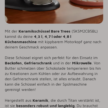
Mit der
Keramikschüssel Bare Trees
(5KSM2CB5BL)
kannst du deine
4,3 l, 4,7 l oder 4,8 l
Küchenmaschine
mit kippbarem Motorkopf ganz nach
deinem Geschmack anpassen.
Diese Schüssel eignet sich perfekt für den Einsatz im
Backofen, Gefrierschrank
und in der
Mikrowelle
. Von
Butter schmelzen über Schokolade temperieren bis hin
zu Kreationen zum Kühlen oder zur Aufbewahrung in
den Gefrierschrank stellen, ist alles erlaubt. Danach
kann die Schüssel einfach in der Spülmaschine
gereinigt werden!
Hergestellt aus
Keramik
, die durch Titan verstärkt ist,
ist sie
besonders robust und langlebig
. Du brauchst