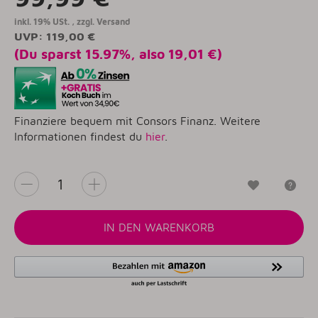
inkl. 19% USt. , zzgl.
Versand
UVP
:
119,00 €
(Du sparst
15.97%
, also
19,01 €
)
Finanziere bequem mit Consors Finanz. Weitere
Informationen findest du
hier
.
Wunschzet
Fr
IN DEN WARENKORB