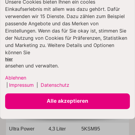
Unsere Cookies bieten Ihnen ein cooles
Einkaufserlebnis mit allem was dazu gehört. Dafür
verwenden wir 15 Dienste. Dazu zählen zum Beispiel
passende Angebote und das Merken von
Einstellungen. Wenn das für Sie okay ist, stimmen Sie
der Nutzung von Cookies für Präferenzen, Statistiken
und Marketing zu. Weitere Details und Optionen
können Sie
Kompatibel mit folgenden KitchenAid
hier
ansehen und verwalten.
Küchenmaschinen-Modellen
Ablehnen
Modell
Volumen
Modellnummer
|
Impressum
|
Datenschutz
Classic
4,3 Liter
5K45SS
Alle akzeptieren
Classic
4,3 Liter
5KSM45
Ultra Power
4,3 Liter
KSM90
Ultra Power
4,3 Liter
5KSM95